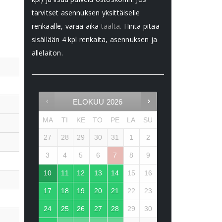
tarvitset asennuksen yksittäiselle
renkaalle, varaa aika
täältä.
Hinta pitää
sisällään 4 kpl renkaita, asennuksen ja
allelaiton.
ELOKUU
2026
MA
TI
KE
TO
PE
LA
SU
27
28
29
30
31
1
2
3
4
5
6
7
8
9
10
11
12
13
14
15
16
17
18
19
20
21
22
23
24
25
26
27
28
29
30