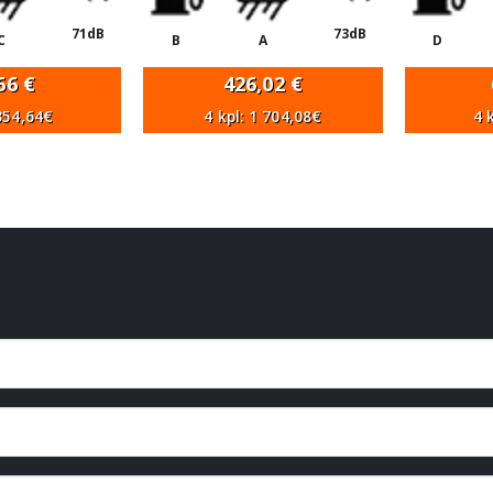
71dB
73dB
C
B
A
D
,66
€
426,02
€
 354,64€
4 kpl: 1 704,08€
4 