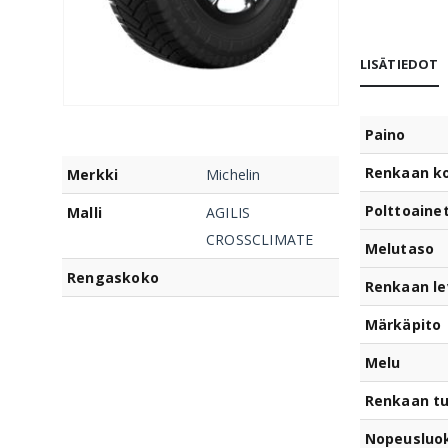
LISÄTIEDOT
Paino
Renkaan k
Merkki
Michelin
Polttoaine
Malli
AGILIS
CROSSCLIMATE
Melutaso
Rengaskoko
Renkaan le
Märkäpito
Melu
Renkaan t
Nopeusluo