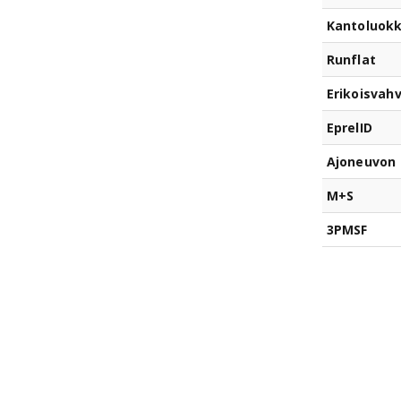
Kantoluok
Runflat
Erikoisvahv
EprelID
Ajoneuvon 
M+S
3PMSF