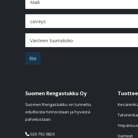
Malli
Leveys
Vanteen tuumakoko
Etsi
Suomen Rengastukku Oy
Tuottee
Suomen Rengastukku on tunnettu
Kesärenk
edullisista hinnoistaan ja hyvästä
Talvirenka
palvelustaan.
Ympärivuo
020 792 0820
Vanteet