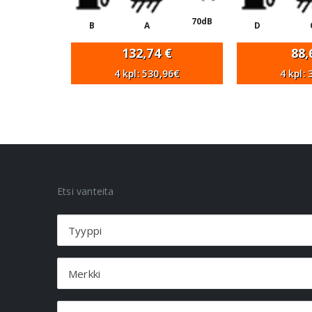
70dB
B
A
D
132,74
€
88
4 kpl: 530,96€
4 kpl:
VANNEHAKU
Etsi vanteita
Tyyppi
Merkki