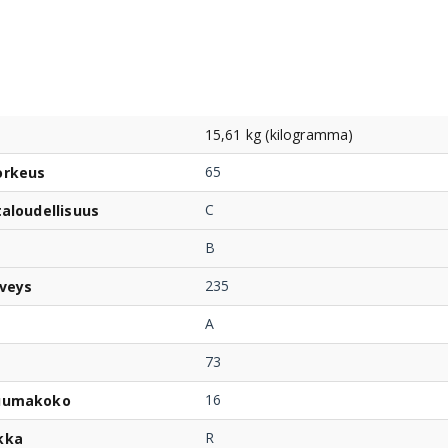
15,61 kg (kilogramma)
65
orkeus
C
taloudellisuus
B
235
veys
A
73
16
uumakoko
R
kka