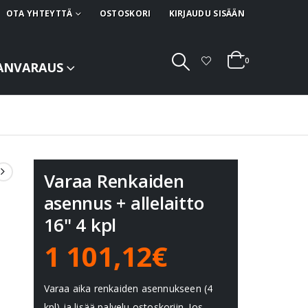
OTA YHTEYTTÄ
OSTOSKORI
KIRJAUDU SISÄÄN
0
ANVARAUS
Varaa Renkaiden
asennus + allelaitto
16" 4 kpl
1 101,12€
Varaa aika renkaiden asennukseen (4
kpl) ja lisää palvelu ostoskoriin. Jos