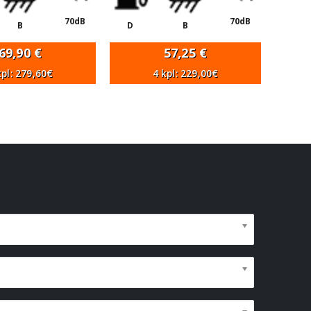
70dB
70dB
B
D
B
69,90
€
57,25
€
kpl: 279,60€
4 kpl: 229,00€