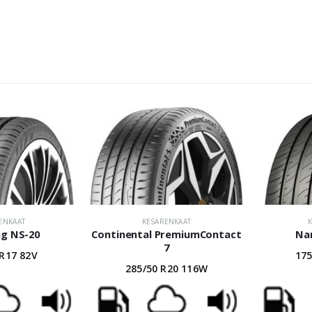
ENKAAT
KESÄRENKAAT
g NS-20
Continental PremiumContact
Na
7
 R17 82V
175
285/50 R20 116W