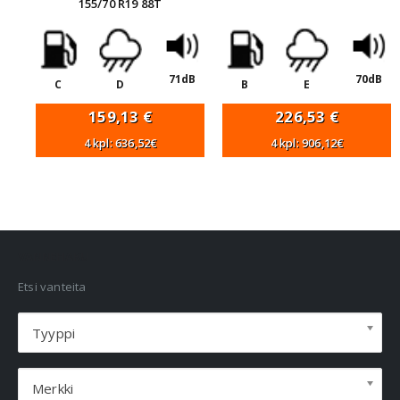
155/70 R19 88T
71dB
70dB
C
D
B
E
159,13
€
226,53
€
4 kpl: 636,52€
4 kpl: 906,12€
VANNEHAKU
Etsi vanteita
Tyyppi
Merkki