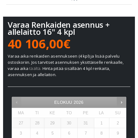
Varaa Renkaiden asennus +
allelaitto 16" 4 kpl
40 106,00€
Varaa aika renkaiden asennukseen (4 kpl) ja lisää palvelu
ostoskoriin. Jos tarvitset asennuksen yksittäiselle renkaalle,
varaa aika
täältä.
Hinta pitää sisällään 4 kpl renkaita,
asennuksen ja allelaiton.
ELOKUU
2026
MA
TI
KE
TO
PE
LA
SU
27
28
29
30
31
1
2
3
4
5
6
7
8
9