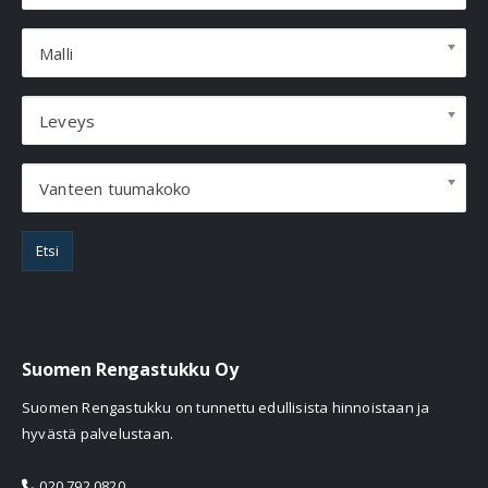
Malli
Leveys
Vanteen tuumakoko
Etsi
Suomen Rengastukku Oy
Suomen Rengastukku on tunnettu edullisista hinnoistaan ja
hyvästä palvelustaan.
020 792 0820