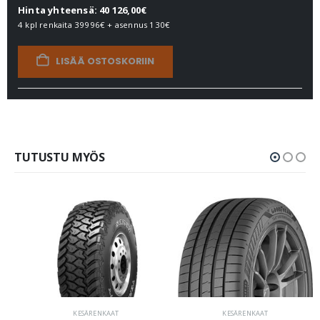
Hinta yhteensä: 40 126,00€
4 kpl renkaita
39996€
+ asennus
130€
LISÄÄ OSTOSKORIIN
TUTUSTU MYÖS
KESÄRENKAAT
KESÄRENKAAT