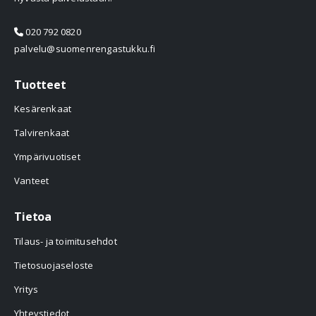
020 792 0820
palvelu@suomenrengastukku.fi
Tuotteet
Kesärenkaat
Talvirenkaat
Ympärivuotiset
Vanteet
Tietoa
Tilaus- ja toimitusehdot
Tietosuojaseloste
Yritys
Yhteystiedot