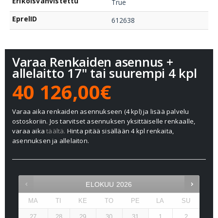
Erikoisvahvistettu
True
EprelID
612638
Varaa Renkaiden asennus +
allelaitto 17" tai suurempi 4 kpl
40 126,00€
Varaa aika renkaiden asennukseen (4 kpl) ja lisää palvelu
ostoskoriin. Jos tarvitset asennuksen yksittäiselle renkaalle,
varaa aika
täältä.
Hinta pitää sisällään 4 kpl renkaita,
asennuksen ja allelaiton.
ELOKUU
2026
MA
TI
KE
TO
PE
LA
SU
27
28
29
30
31
1
2