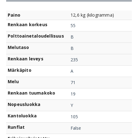
Paino
12,6 kg (kilogramma)
Renkaan korkeus
55
Polttoainetaloudellisuus
B
Melutaso
B
Renkaan leveys
235
Märkäpito
A
Melu
71
Renkaan tuumakoko
19
Nopeusluokka
Y
Kantoluokka
105
Runflat
False