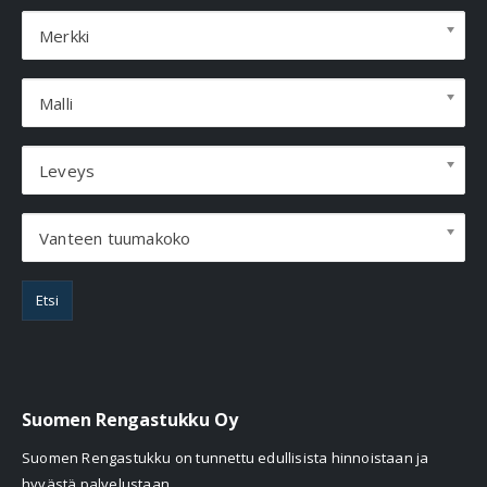
Merkki
Malli
Leveys
Vanteen tuumakoko
Etsi
Suomen Rengastukku Oy
Suomen Rengastukku on tunnettu edullisista hinnoistaan ja
hyvästä palvelustaan.