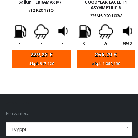
Sailun TERRAMAX M/T
GOODYEAR EAGLE F1
ASYMMETRIC 6
/12 R20 121Q
235/45 R20 100W
-
-
-
C
A
69dB
229,28
€
266,29
€
4 kpl: 917,12€
4 kpl: 1 065,16€
VANNEHAKU
Etsi vanteita
Tyyppi