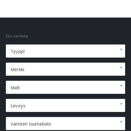
VANNEHAKU
Etsi vanteita
Tyyppi
Merkki
Malli
Leveys
Vanteen tuumakoko