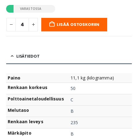
VARASTOSSA
LISÄÄ OSTOSKORIIN
LISÄTIEDOT
Paino
11,1 kg (kilogramma)
Renkaan korkeus
50
Polttoainetaloudellisuus
C
Melutaso
B
Renkaan leveys
235
Märkäpito
B