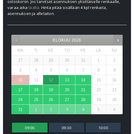
ostoskoriin. Jos tarvitset asennuksen yksittäiselle renkaalle,
varaa aika
täältä.
Hinta pitää sisällään 4 kpl renkaita,
asennuksen ja allelaiton.
ELOKUU
2026
MA
TI
KE
TO
PE
LA
SU
27
28
29
30
31
1
2
3
4
5
6
7
8
9
10
11
12
13
14
15
16
17
18
19
20
21
22
23
24
25
26
27
28
29
30
31
1
2
3
4
5
6
09:00
09:30
10:00