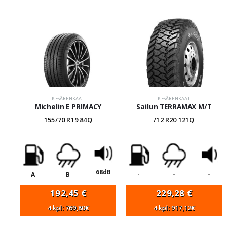
KESÄRENKAAT
KESÄRENKAAT
Michelin E PRIMACY
Sailun TERRAMAX M/T
155/70 R19 84Q
/12 R20 121Q
68dB
A
B
-
-
-
192,45
€
229,28
€
4 kpl: 769,80€
4 kpl: 917,12€