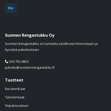
Etsi
Suomen Rengastukku Oy
Suomen Rengastukku on tunnettu edullisista hinnoistaan ja
hyvästä palvelustaan.
020 792 0820
palvelu@suomenrengastukku.fi
Tuotteet
Kesärenkaat
Talvirenkaat
Ympärivuotiset