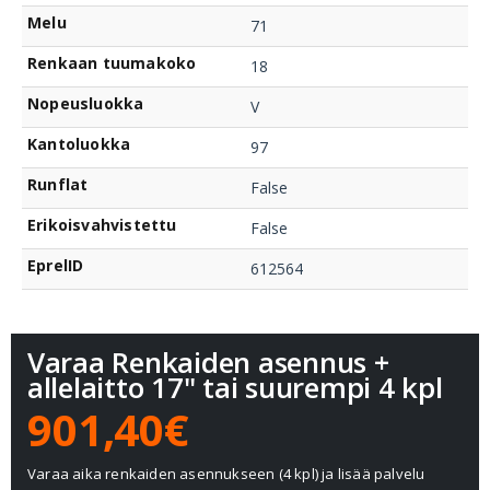
Melu
71
Renkaan tuumakoko
18
Nopeusluokka
V
Kantoluokka
97
Runflat
False
Erikoisvahvistettu
False
EprelID
612564
Varaa Renkaiden asennus +
allelaitto 17" tai suurempi 4 kpl
901,40€
Varaa aika renkaiden asennukseen (4 kpl) ja lisää palvelu