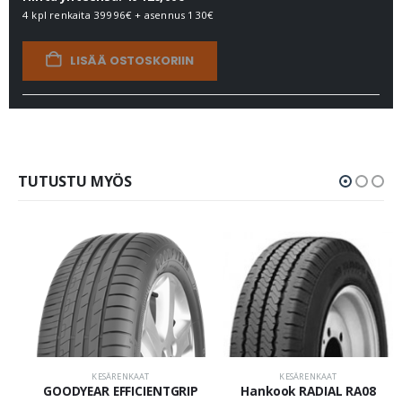
4 kpl renkaita
39996€
+ asennus
130€
LISÄÄ OSTOSKORIIN
TUTUSTU MYÖS
KESÄRENKAAT
KESÄRENKAAT
GOODYEAR EFFICIENTGRIP
Hankook RADIAL RA08