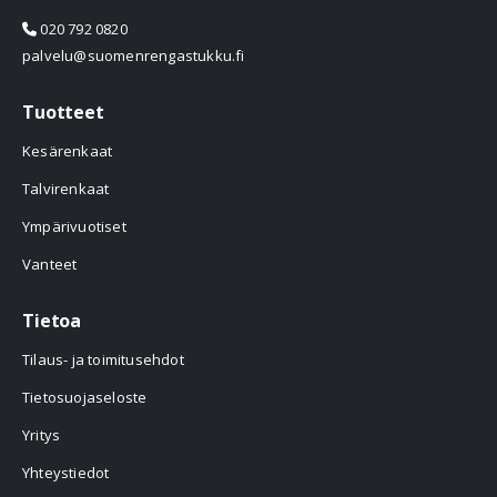
020 792 0820
palvelu@suomenrengastukku.fi
Tuotteet
Kesärenkaat
Talvirenkaat
Ympärivuotiset
Vanteet
Tietoa
Tilaus- ja toimitusehdot
Tietosuojaseloste
Yritys
Yhteystiedot