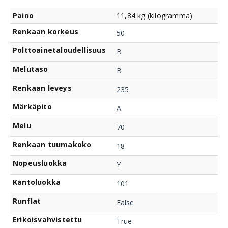
Paino
11,84 kg (kilogramma)
Renkaan korkeus
50
Polttoainetaloudellisuus
B
Melutaso
B
Renkaan leveys
235
Märkäpito
A
Melu
70
Renkaan tuumakoko
18
Nopeusluokka
Y
Kantoluokka
101
Runflat
False
Erikoisvahvistettu
True