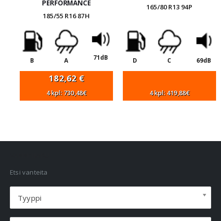
PERFORMANCE
165/80 R13 94P
185/55 R16 87H
71dB
B
A
D
C
69dB
182,62
€
4 kpl: 730,48€
4 kpl: 419,88€
VANNEHAKU
Etsi vanteita
Tyyppi