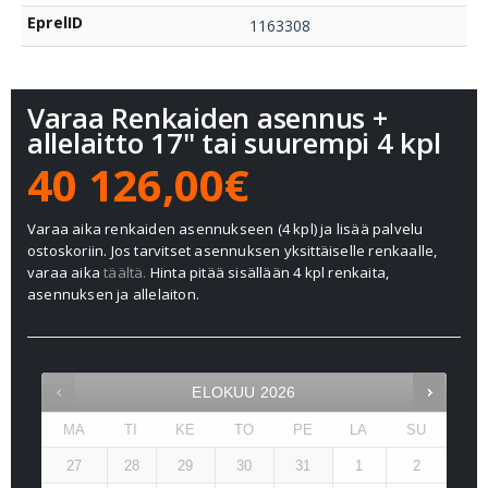
EprelID
1163308
Varaa Renkaiden asennus +
allelaitto 17" tai suurempi 4 kpl
40 126,00€
Varaa aika renkaiden asennukseen (4 kpl) ja lisää palvelu
ostoskoriin. Jos tarvitset asennuksen yksittäiselle renkaalle,
varaa aika
täältä.
Hinta pitää sisällään 4 kpl renkaita,
asennuksen ja allelaiton.
ELOKUU
2026
MA
TI
KE
TO
PE
LA
SU
27
28
29
30
31
1
2