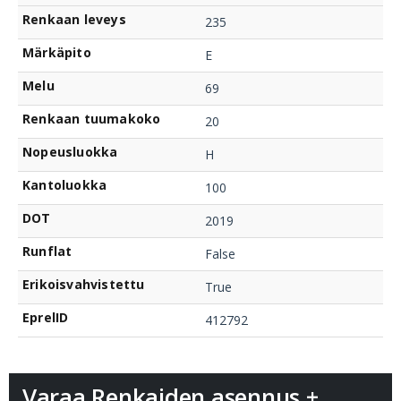
Renkaan leveys
235
Märkäpito
E
Melu
69
Renkaan tuumakoko
20
Nopeusluokka
H
Kantoluokka
100
DOT
2019
Runflat
False
Erikoisvahvistettu
True
EprelID
412792
Varaa Renkaiden asennus +