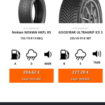
KITKARENKAAT
KITKARENKAAT
Nokian NOKIAN HKPL R5
GOODYEAR ULTRAGRIP ICE 3
155/70 R19 88Q
235/45 R18 98T
70dB
A
D
68dB
B
E
204,62
€
227,20
€
4 kpl: 818,48€
4 kpl: 908,80€