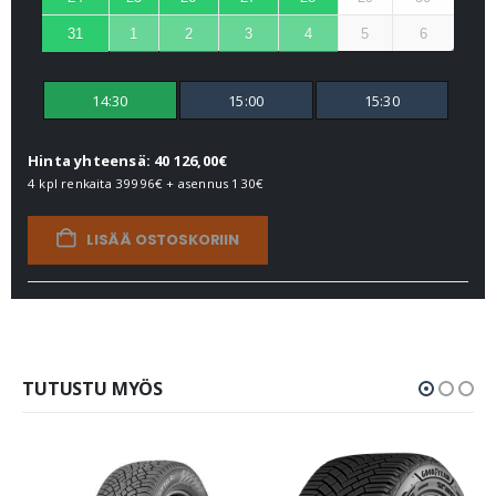
31
1
2
3
4
5
6
14:30
15:00
15:30
Hinta yhteensä: 40 126,00€
4 kpl renkaita
39996€
+ asennus
130€
LISÄÄ OSTOSKORIIN
TUTUSTU MYÖS