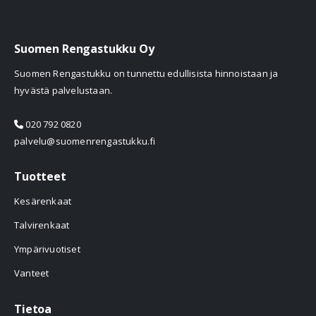
Suomen Rengastukku Oy
Suomen Rengastukku on tunnettu edullisista hinnoistaan ja
hyvästä palvelustaan.
020 792 0820
palvelu@suomenrengastukku.fi
Tuotteet
Kesärenkaat
Talvirenkaat
Ympärivuotiset
Vanteet
Tietoa