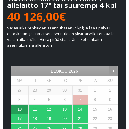
allelaitto 17" tai suurempi 4 kpl
40 126,00€
Varaa aika renkaiden asennukseen (4 kpl) ja lisää palvelu
ostoskoriin. Jos tarvitset asennuksen yksittäiselle renkaalle,
varaa aika
täältä.
Hinta pitää sisällään 4 kpl renkaita,
asennuksen ja allelaiton.
ELOKUU
2026
MA
TI
KE
TO
PE
LA
SU
27
28
29
30
31
1
2
3
4
5
6
7
8
9
10
11
12
13
14
15
16
17
18
19
20
21
22
23
24
25
26
27
28
29
30