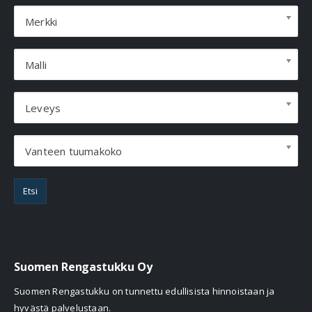
Merkki
Malli
Leveys
Vanteen tuumakoko
Etsi
Suomen Rengastukku Oy
Suomen Rengastukku on tunnettu edullisista hinnoistaan ja
hyvästä palvelustaan.