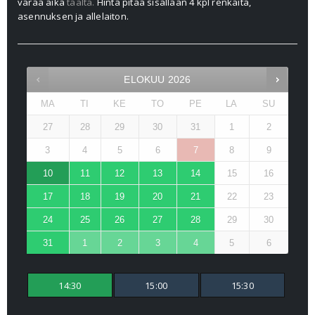
varaa aika
täältä.
Hinta pitää sisällään 4 kpl renkaita,
asennuksen ja allelaiton.
ELOKUU
2026
MA
TI
KE
TO
PE
LA
SU
27
28
29
30
31
1
2
3
4
5
6
7
8
9
10
11
12
13
14
15
16
17
18
19
20
21
22
23
24
25
26
27
28
29
30
31
1
2
3
4
5
6
14:30
15:00
15:30