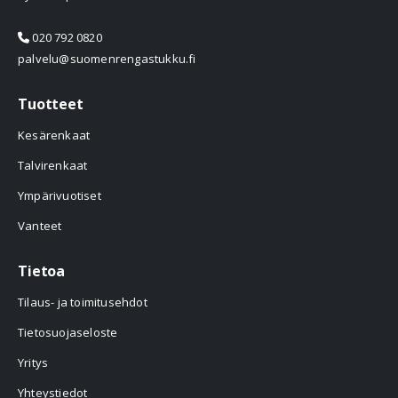
020 792 0820
palvelu@suomenrengastukku.fi
Tuotteet
Kesärenkaat
Talvirenkaat
Ympärivuotiset
Vanteet
Tietoa
Tilaus- ja toimitusehdot
Tietosuojaseloste
Yritys
Yhteystiedot