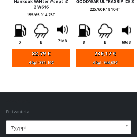
Hankook WiNter i*cept iZ
GOODYEAR ULTRAGRIP ICE 3
2 W616
225/60 R18 104T
155/65 R14 75T
71dB
D
E
B
E
69dB
82,79
€
236,17
€
4 kpl: 331,16€
4 kpl: 944,68€
VANNEHAKU
Etsi vanteita
Tyyppi