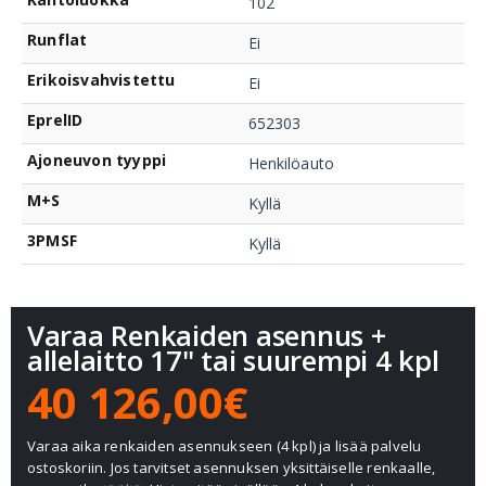
102
Runflat
Ei
Erikoisvahvistettu
Ei
EprelID
652303
Ajoneuvon tyyppi
Henkilöauto
M+S
Kyllä
3PMSF
Kyllä
Varaa Renkaiden asennus +
allelaitto 17" tai suurempi 4 kpl
40 126,00€
Varaa aika renkaiden asennukseen (4 kpl) ja lisää palvelu
ostoskoriin. Jos tarvitset asennuksen yksittäiselle renkaalle,