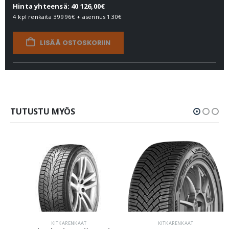
Hinta yhteensä: 40 126,00€
4 kpl renkaita
39996€
+ asennus
130€
LISÄÄ OSTOSKORIIN
TUTUSTU MYÖS
KITKARENKAAT
KITKARENKAAT