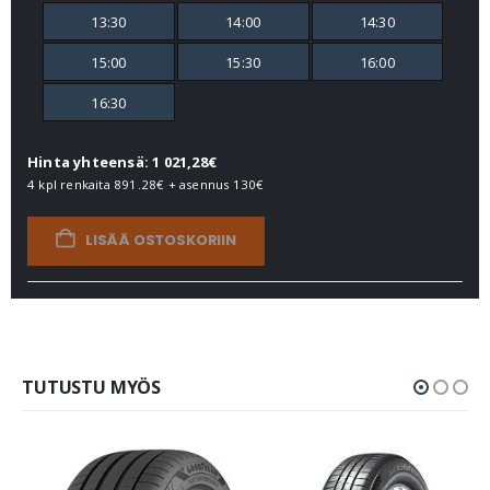
13:30
14:00
14:30
15:00
15:30
16:00
16:30
Hinta yhteensä: 1 021,28€
4 kpl renkaita
891.28€
+ asennus
130€
LISÄÄ OSTOSKORIIN
TUTUSTU MYÖS