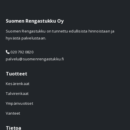
Suomen Rengastukku Oy
Suomen Rengastukku on tunnettu edullisista hinnoistaan ja
hyvästä palvelustaan.
020 792 0820
palvelu@suomenrengastukku.fi
Tuotteet
Kesärenkaat
Talvirenkaat
Ympärivuotiset
Vanteet
Tietoa