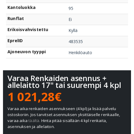
Kantoluokka
95
Runflat
Ei
Erikoisvahvistettu
Kyllä
EprelID
483535
Ajoneuvon tyyppi
Henkilöauto
Varaa Renkaiden asennus +
allelaitto 17" tai suurempi 4 kpl
1 021,28€
Varaa aika renkaiden asennukseen (4 kpl) ja lisää palvelu
ostoskoriin. Jos tarvitset asennuksen yksittäiselle renkaalle,
varaa aika
täältä.
Hinta pitää sisällään 4 kpl renkaita,
asennuksen ja allelaiton.