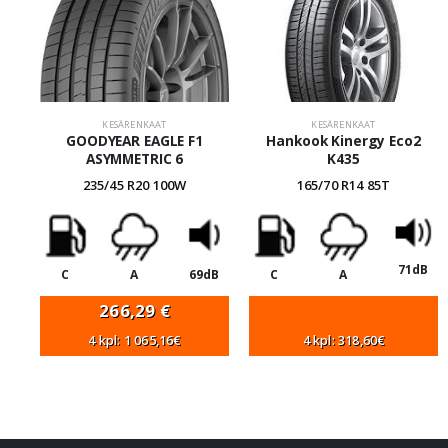
KESÄRENKAAT
KESÄRENKAAT
GOODYEAR EAGLE F1
Hankook Kinergy Eco2
ASYMMETRIC 6
K435
235/45 R20 100W
165/70 R14 85T
71dB
C
A
69dB
C
A
266,29
€
4 kpl: 1 065,16€
4 kpl: 318,60€