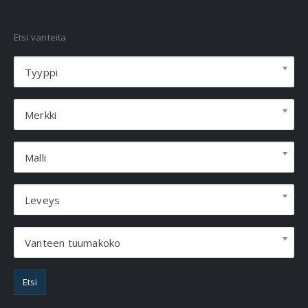
VANNEHAKU
Etsi vanteita
Tyyppi
Merkki
Malli
Leveys
Vanteen tuumakoko
Etsi