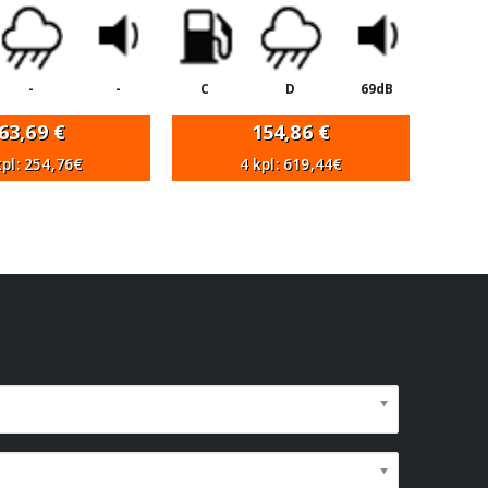
-
-
C
D
69dB
63,69
€
154,86
€
kpl: 254,76€
4 kpl: 619,44€