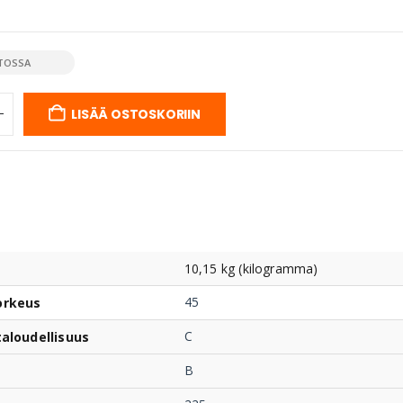
TOSSA
LISÄÄ OSTOSKORIIN
10,15 kg (kilogramma)
45
orkeus
C
taloudellisuus
B