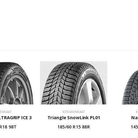
RENKAAT
KITKARENKAAT
K
TRAGRIP ICE 3
Triangle SnowLink PL01
Na
 R18 98T
185/60 R15 88R
145