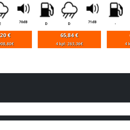
70dB
71dB
E
D
D
-
,20
€
65,84
€
 908,80€
4 kpl: 263,36€
4 