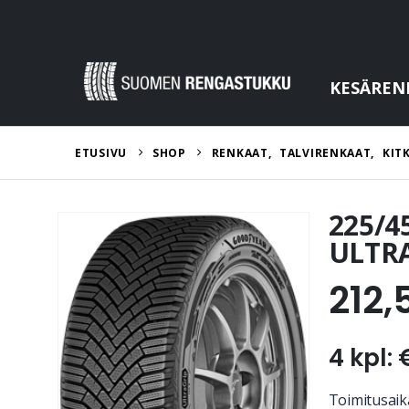
KESÄREN
ETUSIVU
SHOP
RENKAAT
,
TALVIRENKAAT
,
KIT
225/4
ULTRA
212,
4 kpl: 
Toimitusaika