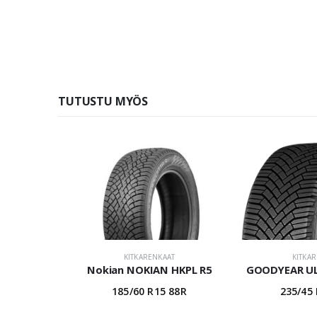
TUTUSTU MYÖS
KITKARENKAAT
KITKA
Nokian NOKIAN HKPL R5
GOODYEAR UL
185/60 R15 88R
235/45