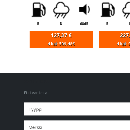
B
D
68dB
B
127,37
€
227
4 kpl: 509,48€
4 kpl:
VANNEHAKU
Etsi vanteita
Tyyppi
Merkki