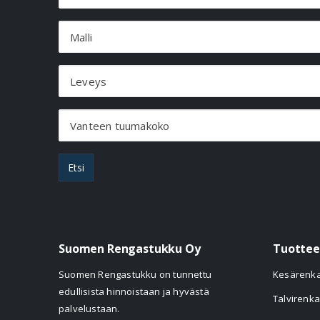
Malli
Leveys
Vanteen tuumakoko
Etsi
Suomen Rengastukku Oy
Tuottee
Suomen Rengastukku on tunnettu
Kesärenk
edullisista hinnoistaan ja hyvästä
Talvirenka
palvelustaan.