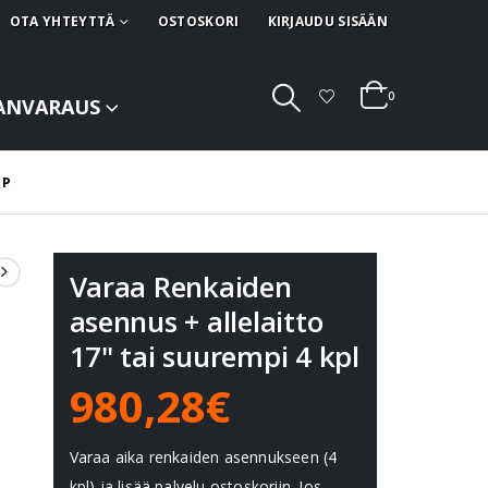
OTA YHTEYTTÄ
OSTOSKORI
KIRJAUDU SISÄÄN
0
ANVARAUS
FP
Varaa Renkaiden
asennus + allelaitto
17" tai suurempi 4 kpl
980,28€
Varaa aika renkaiden asennukseen (4
kpl) ja lisää palvelu ostoskoriin. Jos