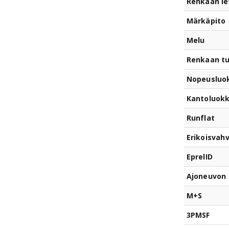
Renkaan le
Märkäpito
Melu
Renkaan t
Nopeusluo
Kantoluok
Runflat
Erikoisvahv
EprelID
Ajoneuvon 
M+S
3PMSF