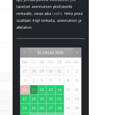
tarvitset asennuksen yksittäiselle
renkaalle, varaa aika
täältä.
Hinta pitää
sisällään 4 kpl renkaita, asennuksen ja
allelaiton.
ELOKUU
2026
MA
TI
KE
TO
PE
LA
SU
27
28
29
30
31
1
2
3
4
5
6
7
8
9
10
11
12
13
14
15
16
17
18
19
20
21
22
23
24
25
26
27
28
29
30