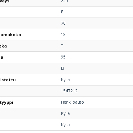
225
veys
E
70
18
uumakoko
T
kka
95
ka
Ei
Kyllä
istettu
1547212
Henkilöauto
tyyppi
Kyllä
Kyllä