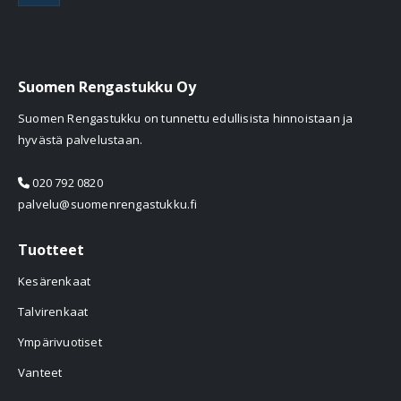
Suomen Rengastukku Oy
Suomen Rengastukku on tunnettu edullisista hinnoistaan ja
hyvästä palvelustaan.
020 792 0820
palvelu@suomenrengastukku.fi
Tuotteet
Kesärenkaat
Talvirenkaat
Ympärivuotiset
Vanteet