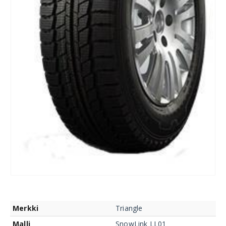
Merkki
Triangle
Malli
SnowLink LL01