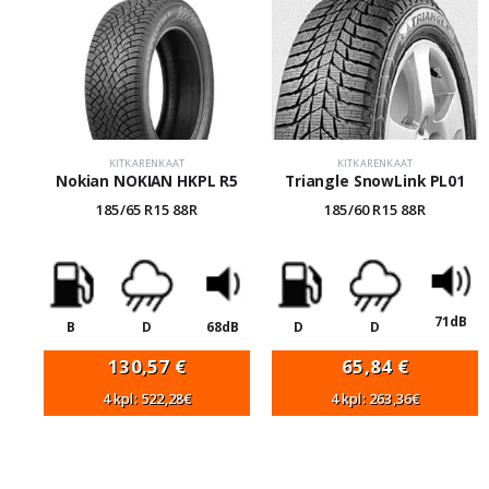
KITKARENKAAT
KITKARENKAAT
Nokian NOKIAN HKPL R5
Triangle SnowLink PL01
185/65 R15 88R
185/60 R15 88R
71dB
B
D
68dB
D
D
130,57
€
65,84
€
4 kpl: 522,28€
4 kpl: 263,36€