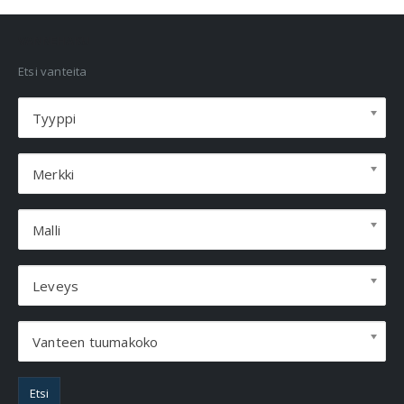
VANNEHAKU
Etsi vanteita
Tyyppi
Merkki
Malli
Leveys
Vanteen tuumakoko
Etsi