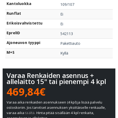
Kantoluokka
109/107
Runflat
Ei
Erikoisvahvistettu
Ei
EprelID
542113
Ajoneuvon tyyppi
Pakettiauto
M+S
Kyllä
Varaa Renkaiden asennus +
allelaitto 15" tai pienempi 4 kpl
469,84€
Varaa aika renkaiden asennukseen (4 kpl) ja lisää palvelu
ostoskoriin. Jos tarvitset asennuksen yksittäiselle renkaalle,
varaa aika
täältä.
Hinta pitää sisällään 4 kpl renkaita,