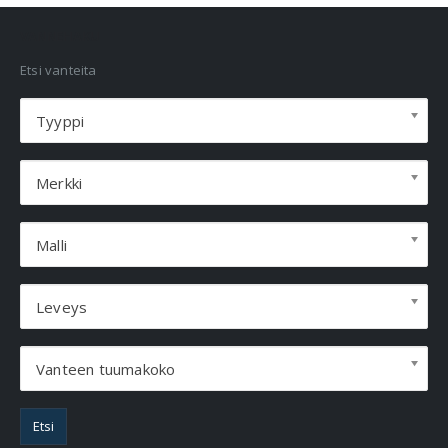
VANNEHAKU
Etsi vanteita
Tyyppi
Merkki
Malli
Leveys
Vanteen tuumakoko
Etsi