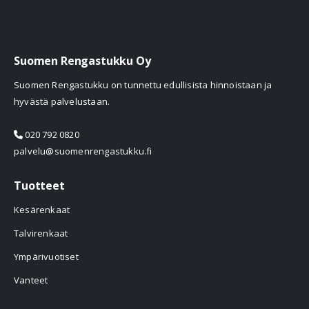
Suomen Rengastukku Oy
Suomen Rengastukku on tunnettu edullisista hinnoistaan ja
hyvästä palvelustaan.
020 792 0820
palvelu@suomenrengastukku.fi
Tuotteet
Kesärenkaat
Talvirenkaat
Ympärivuotiset
Vanteet