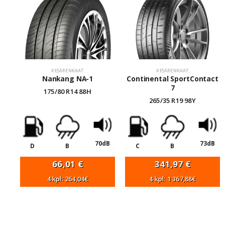
KESÄRENKAAT
KESÄRENKAAT
Nankang NA-1
Continental SportContact
7
175/80 R14 88H
265/35 R19 98Y
70dB
73dB
D
B
C
B
66,01
€
341,97
€
4 kpl: 264,04€
4 kpl: 1 367,88€