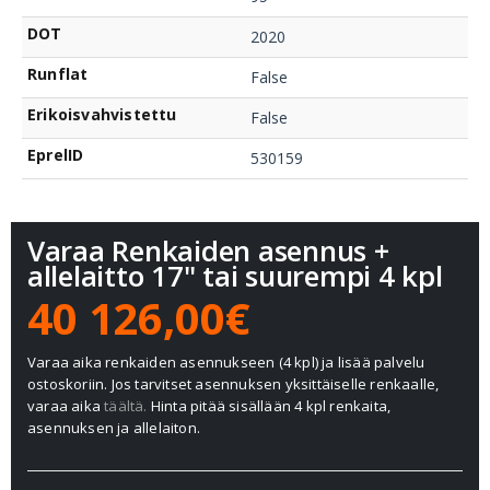
DOT
2020
Runflat
False
Erikoisvahvistettu
False
EprelID
530159
Varaa Renkaiden asennus +
allelaitto 17" tai suurempi 4 kpl
40 126,00€
Varaa aika renkaiden asennukseen (4 kpl) ja lisää palvelu
ostoskoriin. Jos tarvitset asennuksen yksittäiselle renkaalle,
varaa aika
täältä.
Hinta pitää sisällään 4 kpl renkaita,
asennuksen ja allelaiton.