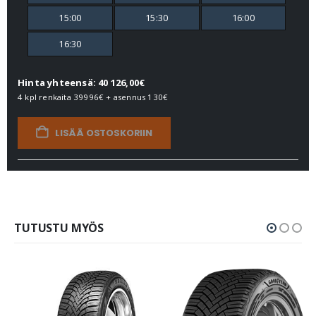
15:00
15:30
16:00
16:30
Hinta yhteensä: 40 126,00€
4 kpl renkaita
39996€
+ asennus
130€
LISÄÄ OSTOSKORIIN
TUTUSTU MYÖS