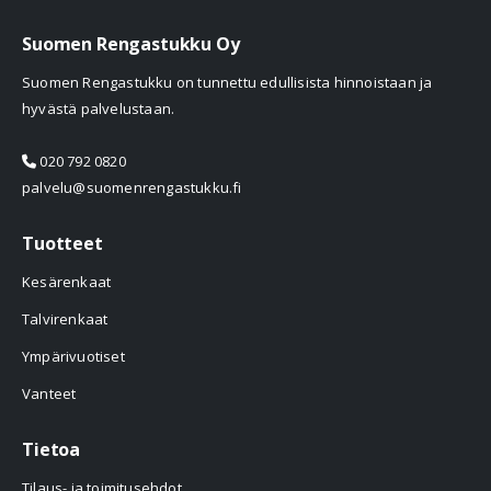
Suomen Rengastukku Oy
Suomen Rengastukku on tunnettu edullisista hinnoistaan ja
hyvästä palvelustaan.
020 792 0820
palvelu@suomenrengastukku.fi
Tuotteet
Kesärenkaat
Talvirenkaat
Ympärivuotiset
Vanteet
Tietoa
Tilaus- ja toimitusehdot