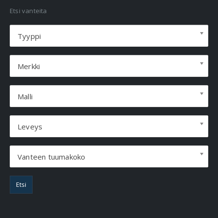
Etsi vanteita
Tyyppi
Merkki
Malli
Leveys
Vanteen tuumakoko
Etsi