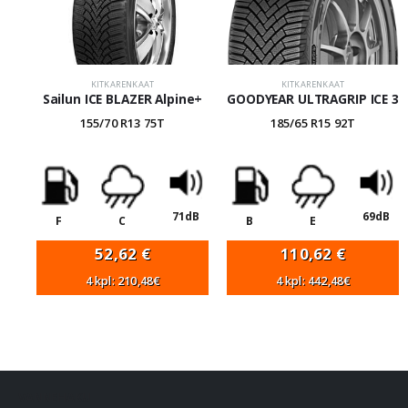
KITKARENKAAT
KITKARENKAAT
Sailun ICE BLAZER Alpine+
GOODYEAR ULTRAGRIP ICE 3
155/70 R13 75T
185/65 R15 92T
71dB
69dB
F
C
B
E
52,62
€
110,62
€
4 kpl: 210,48€
4 kpl: 442,48€
VANNEHAKU