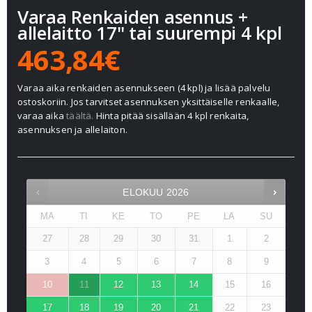
Varaa Renkaiden asennus +
allelaitto 17" tai suurempi 4 kpl
463,84€
Varaa aika renkaiden asennukseen (4 kpl) ja lisää palvelu
ostoskoriin. Jos tarvitset asennuksen yksittäiselle renkaalle,
varaa aika
täältä.
Hinta pitää sisällään 4 kpl renkaita,
asennuksen ja allelaiton.
ELOKUU
2026
MA
TI
KE
TO
PE
LA
SU
27
28
29
30
31
1
2
3
4
5
6
7
8
9
10
11
12
13
14
15
16
17
18
19
20
21
22
23