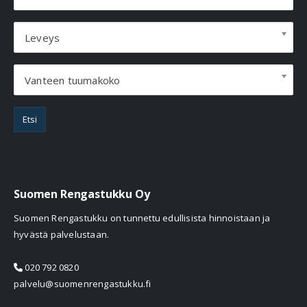
Leveys
Vanteen tuumakoko
Etsi
Suomen Rengastukku Oy
Suomen Rengastukku on tunnettu edullisista hinnoistaan ja
hyvästä palvelustaan.
020 792 0820
palvelu@suomenrengastukku.fi