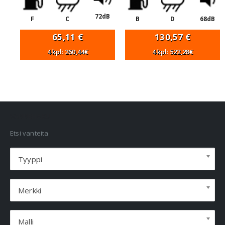
72dB
F
C
B
D
68dB
65,11
€
130,57
€
4 kpl: 260,44€
4 kpl: 522,28€
VANNEHAKU
Etsi vanteita
Tyyppi
Merkki
Malli