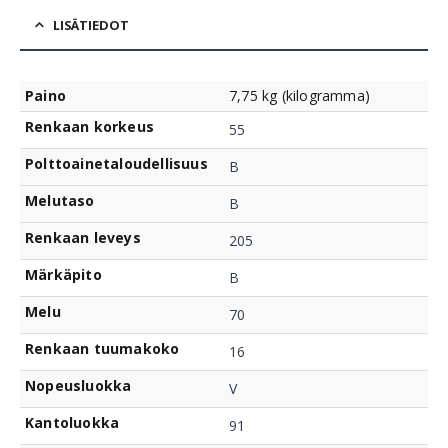
LISÄTIEDOT
Paino
7,75 kg (kilogramma)
Renkaan korkeus
55
Polttoainetaloudellisuus
B
Melutaso
B
Renkaan leveys
205
Märkäpito
B
Melu
70
Renkaan tuumakoko
16
Nopeusluokka
V
Kantoluokka
91