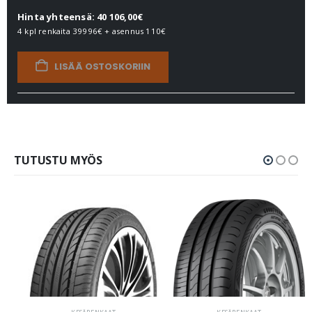
Hinta yhteensä: 40 106,00€
4 kpl renkaita
39996€
+ asennus
110€
LISÄÄ OSTOSKORIIN
TUTUSTU MYÖS