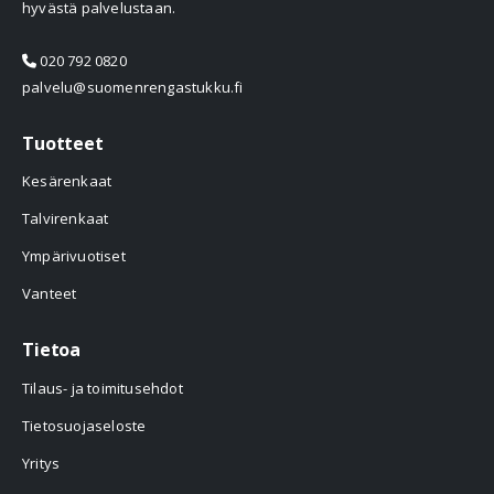
hyvästä palvelustaan.
020 792 0820
palvelu@suomenrengastukku.fi
Tuotteet
Kesärenkaat
Talvirenkaat
Ympärivuotiset
Vanteet
Tietoa
Tilaus- ja toimitusehdot
Tietosuojaseloste
Yritys