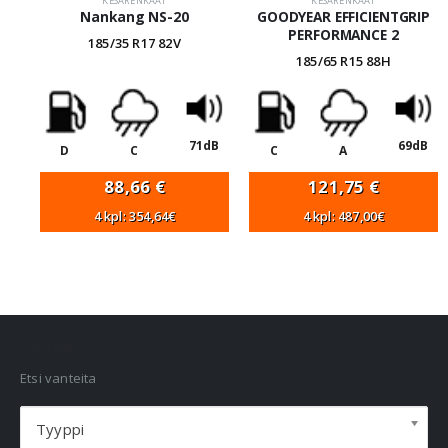
KESÄRENKAAT
KESÄRENKAAT
Nankang NS-20
GOODYEAR EFFICIENTGRIP
PERFORMANCE 2
185/35 R17 82V
185/65 R15 88H
71dB
69dB
D
C
C
A
88,66
€
121,75
€
4 kpl: 354,64€
4 kpl: 487,00€
VANNEHAKU
Etsi vanteita
Tyyppi