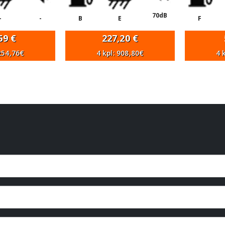
70dB
-
-
B
E
F
,69
€
227,20
€
 254,76€
4 kpl: 908,80€
4 