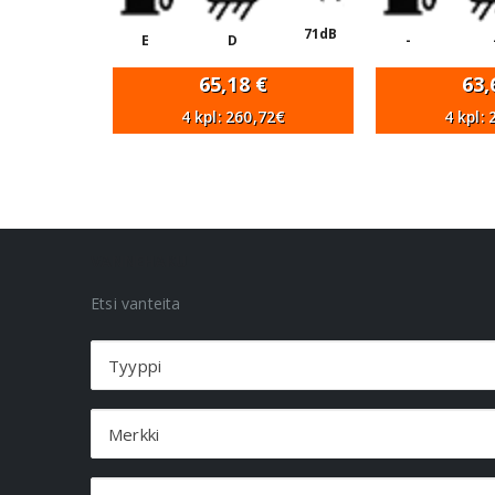
71dB
E
D
-
65,18
€
63
4 kpl: 260,72€
4 kpl:
VANNEHAKU
Etsi vanteita
Tyyppi
Merkki