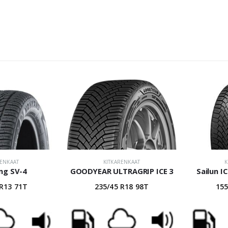
RENKAAT
KITKARENKAAT
K
ng SV-4
GOODYEAR ULTRAGRIP ICE 3
Sailun I
 R13 71T
235/45 R18 98T
155