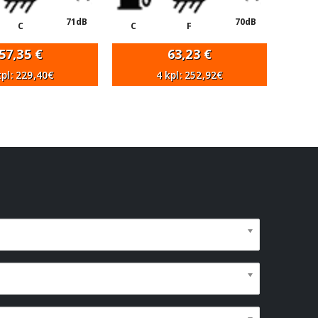
71dB
70dB
C
C
F
57,35
€
63,23
€
kpl: 229,40€
4 kpl: 252,92€