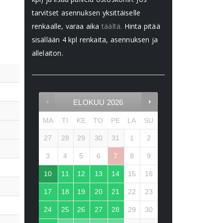
tarvitset asennuksen yksittäiselle
renkaalle, varaa aika
täältä.
Hinta pitää
sisällään 4 kpl renkaita, asennuksen ja
allelaiton.
ELOKUU
2026
MA
TI
KE
TO
PE
LA
SU
27
28
29
30
31
1
2
3
4
5
6
7
8
9
10
11
12
13
14
15
16
17
18
19
20
21
22
23
24
25
26
27
28
29
30