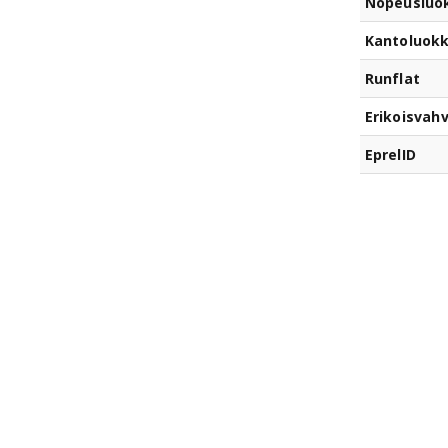
Nopeusluo
Kantoluok
Runflat
Erikoisvahv
EprelID