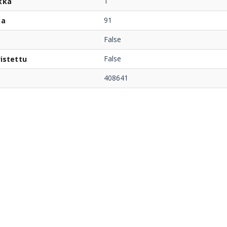
T
kka
91
ka
False
False
istettu
408641