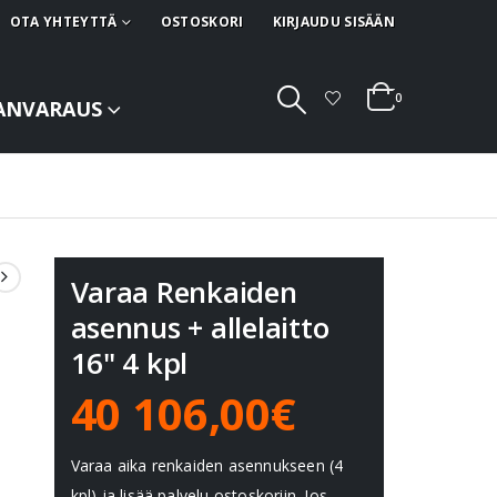
OTA YHTEYTTÄ
OSTOSKORI
KIRJAUDU SISÄÄN
0
ANVARAUS
Varaa Renkaiden
asennus + allelaitto
16" 4 kpl
40 106,00€
Varaa aika renkaiden asennukseen (4
kpl) ja lisää palvelu ostoskoriin. Jos