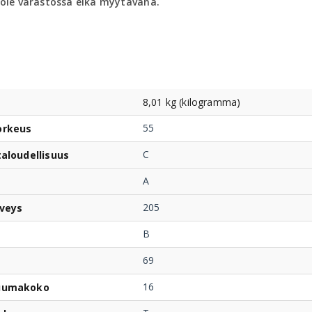
 ole varastossa eikä myytävänä.
8,01 kg (kilogramma)
55
orkeus
C
taloudellisuus
A
205
veys
B
69
16
uumakoko