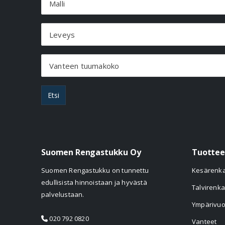
Malli
Leveys
Vanteen tuumakoko
Etsi
Suomen Rengastukku Oy
Tuottee
Suomen Rengastukku on tunnettu
Kesärenk
edullisista hinnoistaan ja hyvästä
Talvirenka
palvelustaan.
Ympärivuo
020 792 0820
Vanteet