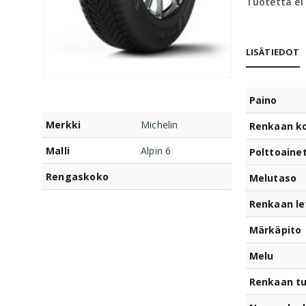
Tuotetta ei
LISÄTIEDOT
Paino
Merkki
Michelin
Renkaan k
Malli
Alpin 6
Polttoaine
Rengaskoko
Melutaso
Renkaan le
Märkäpito
Melu
Renkaan t