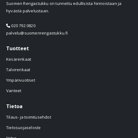
Suomen Rengastukku on tunnettu edullisista hinnoistaan ja
hyvästä palvelustaan.
020 792 0820
palvelu@suomenrengastukku.fi
Tuotteet
Kesärenkaat
Talvirenkaat
Ympärivuotiset
Vanteet
Tietoa
Tilaus- ja toimitusehdot
Tietosuojaseloste
Yritys