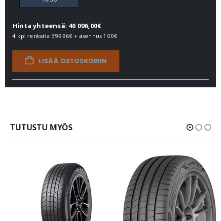
Hinta yhteensä: 40 096,00€
4 kpl renkaita
39996€
+ asennus
100€
LISÄÄ OSTOSKORIIN
TUTUSTU MYÖS