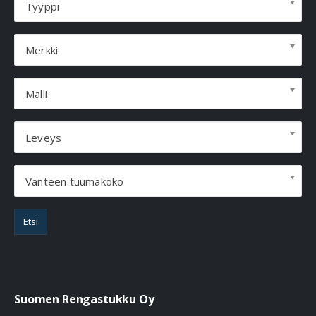
Tyyppi
Merkki
Malli
Leveys
Vanteen tuumakoko
Etsi
Suomen Rengastukku Oy