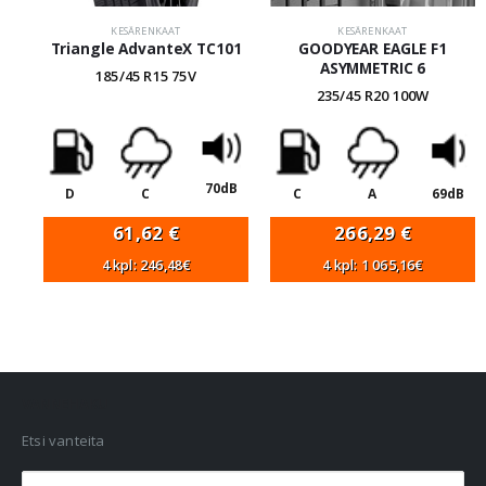
KESÄRENKAAT
KESÄRENKAAT
Triangle AdvanteX TC101
GOODYEAR EAGLE F1
ASYMMETRIC 6
185/45 R15 75V
235/45 R20 100W
70dB
D
C
C
A
69dB
61,62
€
266,29
€
4 kpl: 246,48€
4 kpl: 1 065,16€
VANNEHAKU
Etsi vanteita