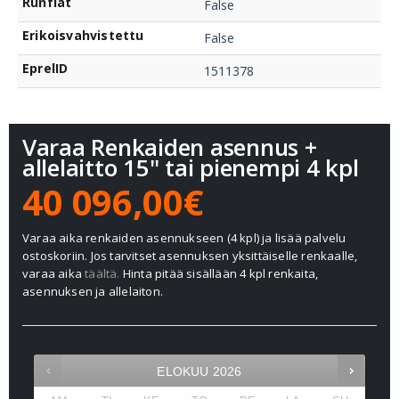
Runflat
False
Erikoisvahvistettu
False
EprelID
1511378
Varaa Renkaiden asennus +
allelaitto 15" tai pienempi 4 kpl
40 096,00€
Varaa aika renkaiden asennukseen (4 kpl) ja lisää palvelu
ostoskoriin. Jos tarvitset asennuksen yksittäiselle renkaalle,
varaa aika
täältä.
Hinta pitää sisällään 4 kpl renkaita,
asennuksen ja allelaiton.
ELOKUU
2026