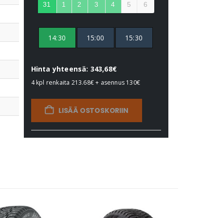
31
1
2
3
4
5
6
14:30
15:00
15:30
Hinta yhteensä: 343,68€
4 kpl renkaita
213.68€
+ asennus
130€
LISÄÄ OSTOSKORIIN