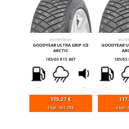
NASTARENKAAT
NASTA
GOODYEAR ULTRA GRIP ICE
GOODYEAR UL
ARCTIC
AR
185/60 R15 88T
185/65
-
-
-
-
115,27
€
117
4 kpl: 461,08€
4 kpl: