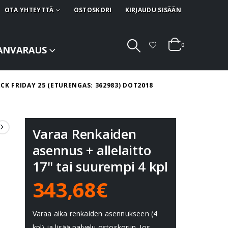
OTA YHTEYTTÄ
OSTOSKORI
KIRJAUDU SISÄÄN
0
ANVARAUS
ACK FRIDAY 25 (ETURENGAS: 362983) DOT2018
Varaa Renkaiden
asennus + allelaitto
17" tai suurempi 4 kpl
343,68€
Varaa aika renkaiden asennukseen (4
kpl) ja lisää palvelu ostoskoriin. Jos