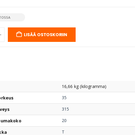
TOSSA
LISÄÄ OSTOSKORIIN
16,66 kg (kilogramma)
35
orkeus
315
veys
20
uumakoko
T
kka