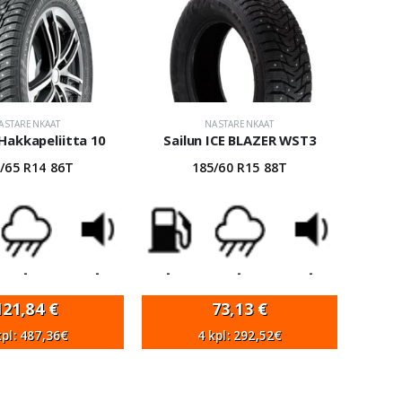
ASTARENKAAT
NASTARENKAAT
Hakkapeliitta 10
Sailun ICE BLAZER WST3
/65 R14 86T
185/60 R15 88T
-
-
-
-
-
121,84
€
73,13
€
kpl: 487,36€
4 kpl: 292,52€