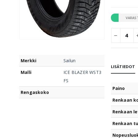
VARAS
Merkki
Sailun
LISÄTIEDOT
Malli
ICE BLAZER WST3
FS
Paino
Rengaskoko
Renkaan k
Renkaan le
Renkaan t
Nopeusluo