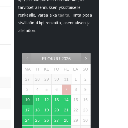
tarvitset asennuksen yksittäiselle
renkaalle, varaa aika
täältä.
Hinta pitää
sisällään 4 kpl renkaita, asennuksen ja
allelaiton.
ELOKUU
2026
MA
TI
KE
TO
PE
LA
SU
27
28
29
30
31
1
2
3
4
5
6
7
8
9
10
11
12
13
14
15
16
17
18
19
20
21
22
23
24
25
26
27
28
29
30