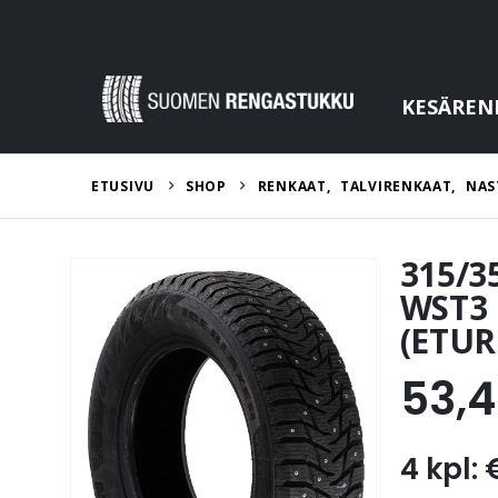
KESÄREN
ETUSIVU
SHOP
RENKAAT
,
TALVIRENKAAT
,
NAS
315/3
WST3 
(ETUR
53,
4 kpl: 