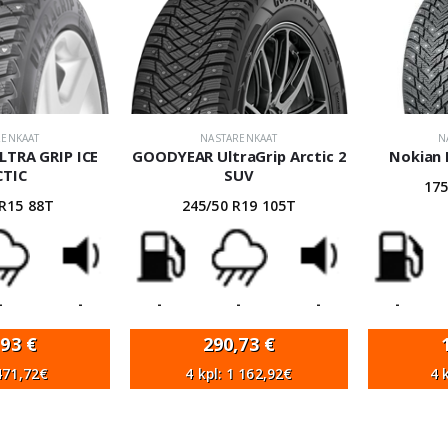
RENKAAT
NASTARENKAAT
N
TRA GRIP ICE
GOODYEAR UltraGrip Arctic 2
Nokian 
CTIC
SUV
175
 R15 88T
245/50 R19 105T
-
-
-
-
-
-
,93
€
290,73
€
 471,72€
4 kpl: 1 162,92€
4 