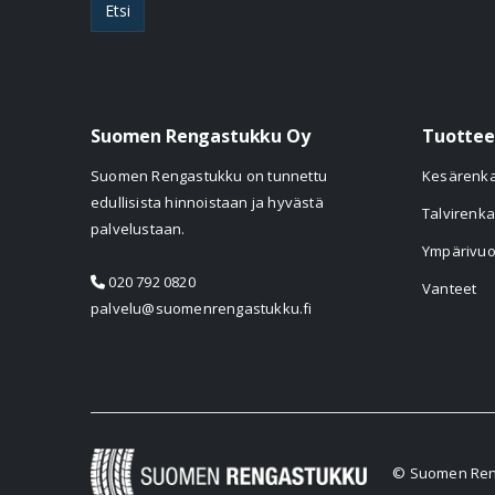
Etsi
Suomen Rengastukku Oy
Tuottee
Suomen Rengastukku on tunnettu
Kesärenk
edullisista hinnoistaan ja hyvästä
Talvirenka
palvelustaan.
Ympärivuo
020 792 0820
Vanteet
palvelu@suomenrengastukku.fi
© Suomen Reng