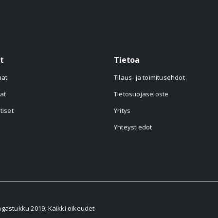
t
Tietoa
aat
Tilaus- ja toimitusehdot
at
Tietosuojaseloste
tiset
Yritys
Yhteystiedot
astukku 2019. Kaikki oikeudet