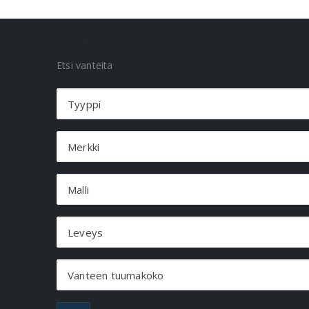
VANNEHAKU
Etsi vanteita
Tyyppi
Merkki
Malli
Leveys
Vanteen tuumakoko