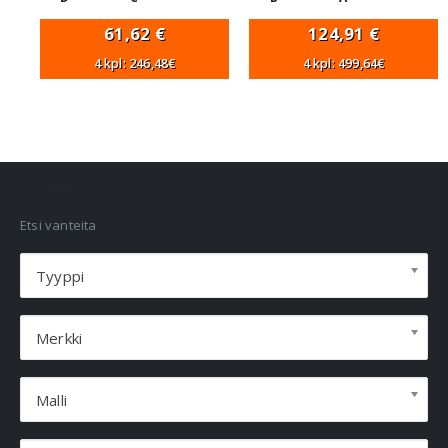
61,62
€
124,91
€
4 kpl: 246,48€
4 kpl: 499,64€
VANNEHAKU
Etsi vanteita
Tyyppi
Merkki
Malli