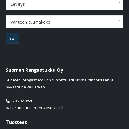
Leveys
Vanteen tuumakoko
Etsi
Suomen Rengastukku Oy
Suomen Rengastukku on tunnettu edullisista hinnoistaan ja
hyvästä palvelustaan.
020 792 0820
palvelu@suomenrengastukku.fi
Tuotteet