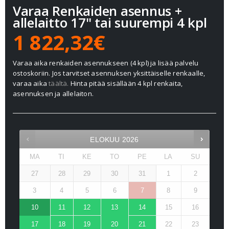
Varaa Renkaiden asennus +
allelaitto 17" tai suurempi 4 kpl
1 822,32€
Varaa aika renkaiden asennukseen (4 kpl) ja lisää palvelu
ostoskoriin. Jos tarvitset asennuksen yksittäiselle renkaalle,
varaa aika
täältä.
Hinta pitää sisällään 4 kpl renkaita,
asennuksen ja allelaiton.
ELOKUU
2026
MA
TI
KE
TO
PE
LA
SU
27
28
29
30
31
1
2
3
4
5
6
7
8
9
10
11
12
13
14
15
16
17
18
19
20
21
22
23