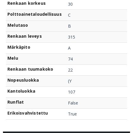
Renkaan korkeus
30
Polttoainetaloudellisuus
C
Melutaso
B
Renkaan leveys
315
Märkäpito
A
Melu
74
Renkaan tuumakoko
22
Nopeusluokka
(Y
Kantoluokka
107
Runflat
False
Erikoisvahvistettu
True