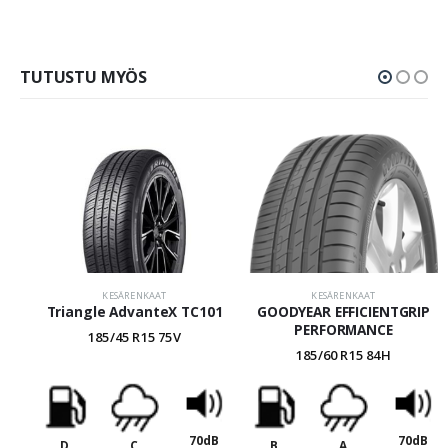
TUTUSTU MYÖS
KESÄRENKAAT
KESÄRENKAAT
Triangle AdvanteX TC101
GOODYEAR EFFICIENTGRIP
PERFORMANCE
185/45 R15 75V
185/60 R15 84H
70dB
70dB
D
C
B
A