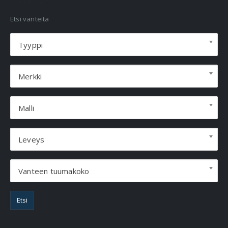
VANNEHAKU
Etsi vanteita
Tyyppi
Merkki
Malli
Leveys
Vanteen tuumakoko
Etsi