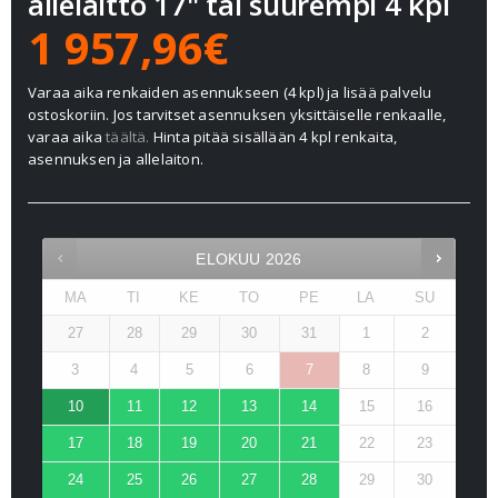
allelaitto 17" tai suurempi 4 kpl
1 957,96€
Varaa aika renkaiden asennukseen (4 kpl) ja lisää palvelu
ostoskoriin. Jos tarvitset asennuksen yksittäiselle renkaalle,
varaa aika
täältä.
Hinta pitää sisällään 4 kpl renkaita,
asennuksen ja allelaiton.
ELOKUU
2026
MA
TI
KE
TO
PE
LA
SU
27
28
29
30
31
1
2
3
4
5
6
7
8
9
10
11
12
13
14
15
16
17
18
19
20
21
22
23
24
25
26
27
28
29
30