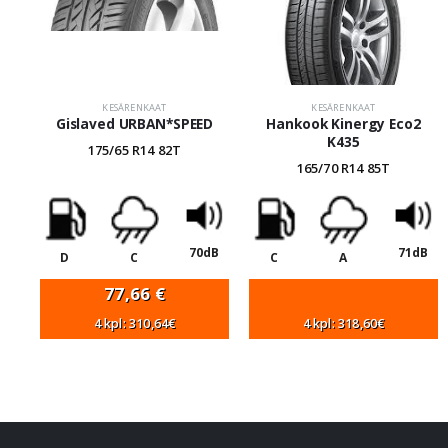
KESÄRENKAAT
KESÄRENKAAT
Gislaved URBAN*SPEED
Hankook Kinergy Eco2
K435
175/65 R14 82T
165/70 R14 85T
70dB
71dB
D
C
C
A
77,66
€
4 kpl: 310,64€
4 kpl: 318,60€