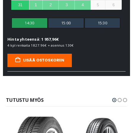
31
1
2
3
4
5
6
14:30
15:00
15:30
Hinta yhteensä: 1 957,96€
4 kpl renkaita
1827.96€
+ asennus
130€
LISÄÄ OSTOSKORIIN
TUTUSTU MYÖS