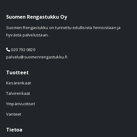
Suomen Rengastukku Oy
Suomen Rengastukku on tunnettu edullisista hinnoistaan ja
hyvästä palvelustaan.
020 792 0820
palvelu@suomenrengastukku.fi
Tuotteet
Kesärenkaat
Talvirenkaat
Ympärivuotiset
Vanteet
Tietoa