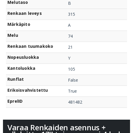
Melutaso
B
Renkaan leveys
315
Märkäpito
A
Melu
74
Renkaan tuumakoko
21
Nopeusluokka
Y
Kantoluokka
105
Runflat
False
Erikoisvahvistettu
True
EprelID
481482
Varaa Renkaiden asennus +