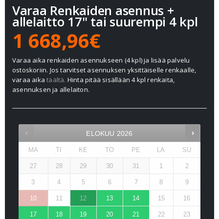
Varaa Renkaiden asennus +
allelaitto 17" tai suurempi 4 kpl
1 668,96€
Varaa aika renkaiden asennukseen (4 kpl) ja lisää palvelu
ostoskoriin. Jos tarvitset asennuksen yksittäiselle renkaalle,
varaa aika
täältä.
Hinta pitää sisällään 4 kpl renkaita,
asennuksen ja allelaiton.
ELOKUU
2026
MA
TI
KE
TO
PE
LA
SU
27
28
29
30
31
1
2
3
4
5
6
7
8
9
10
11
12
13
14
15
16
17
18
19
20
21
22
23