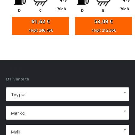
70dB
70dB
D
C
D
B
61,62
€
53,09
€
4 kpl: 246,48€
4 kpl: 212,36€
VANNEHAKU
Etsi vanteita
Tyyppi
Merkki
Malli