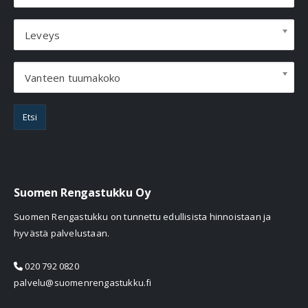
Leveys
Vanteen tuumakoko
Etsi
Suomen Rengastukku Oy
Suomen Rengastukku on tunnettu edullisista hinnoistaan ja
hyvästä palvelustaan.
020 792 0820
palvelu@suomenrengastukku.fi