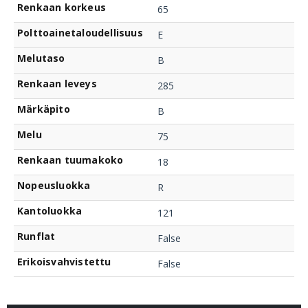
Renkaan korkeus
65
Polttoainetaloudellisuus
E
Melutaso
B
Renkaan leveys
285
Märkäpito
B
Melu
75
Renkaan tuumakoko
18
Nopeusluokka
R
Kantoluokka
121
Runflat
False
Erikoisvahvistettu
False