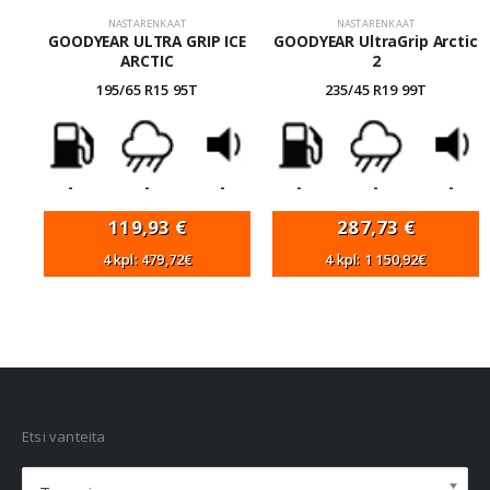
NASTARENKAAT
NASTARENKAAT
GOODYEAR ULTRA GRIP ICE
GOODYEAR UltraGrip Arctic
ARCTIC
2
195/65 R15 95T
235/45 R19 99T
-
-
-
-
-
-
119,93
€
287,73
€
4 kpl: 479,72€
4 kpl: 1 150,92€
VANNEHAKU
Etsi vanteita