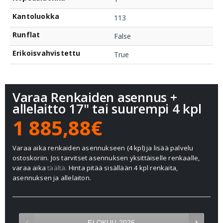
Kantoluokka
113
Runflat
False
Erikoisvahvistettu
True
Varaa Renkaiden asennus +
allelaitto 17" tai suurempi 4 kpl
1 885,88€
Varaa aika renkaiden asennukseen (4 kpl) ja lisää palvelu
ostoskoriin. Jos tarvitset asennuksen yksittäiselle renkaalle,
varaa aika
täältä.
Hinta pitää sisällään 4 kpl renkaita,
asennuksen ja allelaiton.
ELOKUU
2026