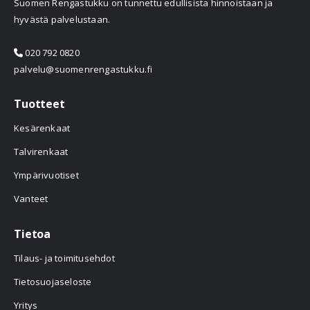
Suomen Rengastukku on tunnettu edullisista hinnoistaan ja
hyvästä palvelustaan.
020 792 0820
palvelu@suomenrengastukku.fi
Tuotteet
Kesärenkaat
Talvirenkaat
Ympärivuotiset
Vanteet
Tietoa
Tilaus- ja toimitusehdot
Tietosuojaseloste
Yritys