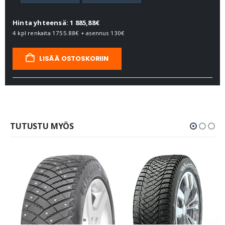
Hinta yhteensä: 1 885,88€
4 kpl renkaita
1755.88€
+ asennus
130€
LISÄÄ OSTOSKORIIN
TUTUSTU MYÖS