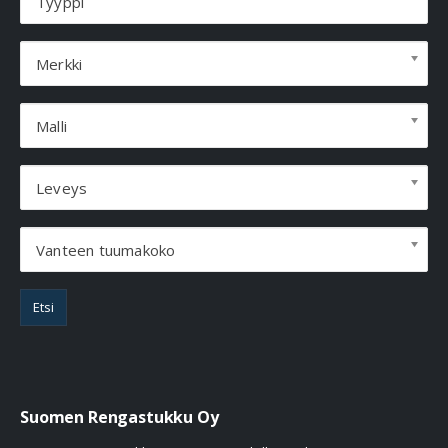
Tyyppi
Merkki
Malli
Leveys
Vanteen tuumakoko
Etsi
Suomen Rengastukku Oy