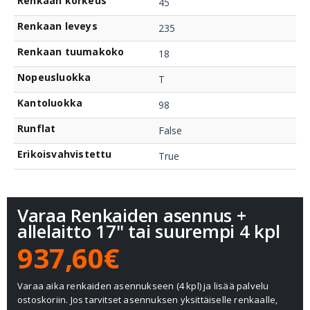
Renkaan korkeus
45
Renkaan leveys
235
Renkaan tuumakoko
18
Nopeusluokka
T
Kantoluokka
98
Runflat
False
Erikoisvahvistettu
True
Varaa Renkaiden asennus +
allelaitto 17" tai suurempi 4 kpl
937,60€
Varaa aika renkaiden asennukseen (4 kpl) ja lisää palvelu
ostoskoriin. Jos tarvitset asennuksen yksittäiselle renkaalle,