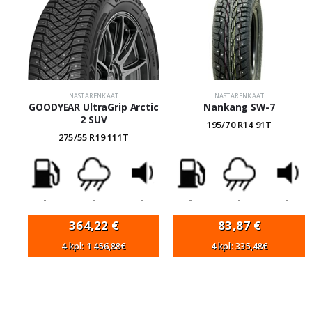
NASTARENKAAT
NASTARENKAAT
GOODYEAR UltraGrip Arctic
Nankang SW-7
2 SUV
195/70 R14 91T
275/55 R19 111T
-
-
-
-
-
-
364,22
€
83,87
€
4 kpl: 1 456,88€
4 kpl: 335,48€