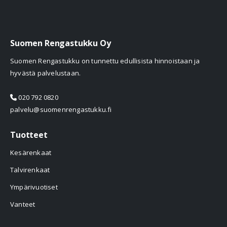
Suomen Rengastukku Oy
Suomen Rengastukku on tunnettu edullisista hinnoistaan ja
hyvästä palvelustaan.
020 792 0820
palvelu@suomenrengastukku.fi
Tuotteet
Kesärenkaat
Talvirenkaat
Ympärivuotiset
Vanteet