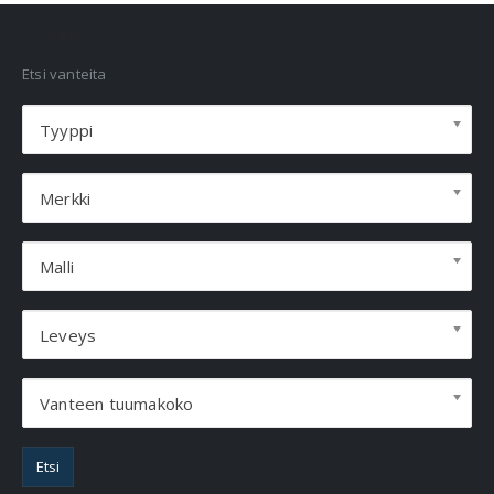
VANNEHAKU
Etsi vanteita
Tyyppi
Merkki
Malli
Leveys
Vanteen tuumakoko
Etsi