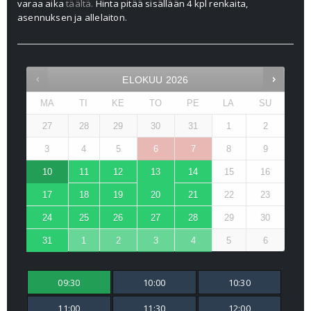
varaa aika
täältä.
Hinta pitää sisällään 4 kpl renkaita,
asennuksen ja allelaiton.
ELOKUU
2026
MA
TI
KE
TO
PE
LA
SU
27
28
29
30
31
1
2
3
4
5
6
7
8
9
10
11
12
13
14
15
16
17
18
19
20
21
22
23
24
25
26
27
28
29
30
31
1
2
3
4
5
6
09:30
10:00
10:30
11:00
11:30
12:00