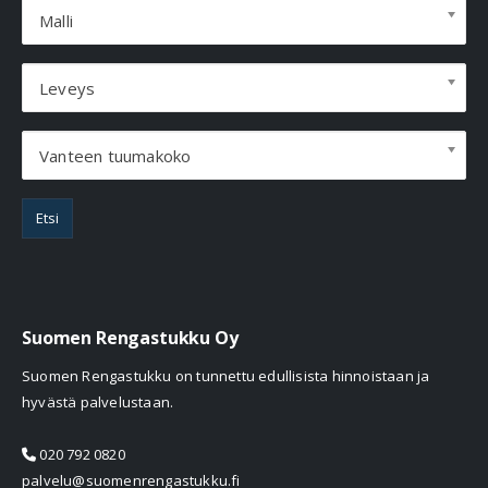
Malli
Leveys
Vanteen tuumakoko
Etsi
Suomen Rengastukku Oy
Suomen Rengastukku on tunnettu edullisista hinnoistaan ja
hyvästä palvelustaan.
020 792 0820
palvelu@suomenrengastukku.fi