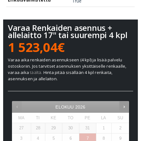
True
Varaa Renkaiden asennus +
allelaitto 17" tai suurempi 4 kpl
1 523,04€
Varaa aika renkaiden asennukseen (4 kpl) ja lisää palvelu
ostoskoriin. Jos tarvitset asennuksen yksittäiselle renkaalle,
varaa aika
täältä.
Hinta pitää sisällään 4 kpl renkaita,
asennuksen ja allelaiton.
ELOKUU
2026
MA
TI
KE
TO
PE
LA
SU
27
28
29
30
31
1
2
3
4
5
6
7
8
9