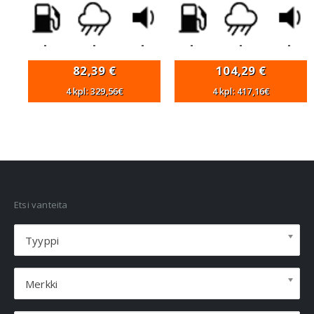
-
-
-
-
-
-
82,39
€
104,29
€
4 kpl: 329,56€
4 kpl: 417,16€
VANNEHAKU
Etsi vanteita
Tyyppi
Merkki