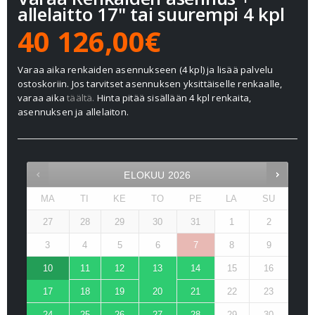
allelaitto 17" tai suurempi 4 kpl
40 126,00€
Varaa aika renkaiden asennukseen (4 kpl) ja lisää palvelu
ostoskoriin. Jos tarvitset asennuksen yksittäiselle renkaalle,
varaa aika
täältä.
Hinta pitää sisällään 4 kpl renkaita,
asennuksen ja allelaiton.
ELOKUU
2026
MA
TI
KE
TO
PE
LA
SU
27
28
29
30
31
1
2
3
4
5
6
7
8
9
10
11
12
13
14
15
16
17
18
19
20
21
22
23
24
25
26
27
28
29
30