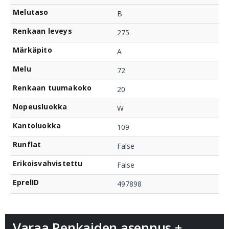
Melutaso
B
Renkaan leveys
275
Märkäpito
A
Melu
72
Renkaan tuumakoko
20
Nopeusluokka
W
Kantoluokka
109
Runflat
False
Erikoisvahvistettu
False
EprelID
497898
Varaa Renkaiden asennus +