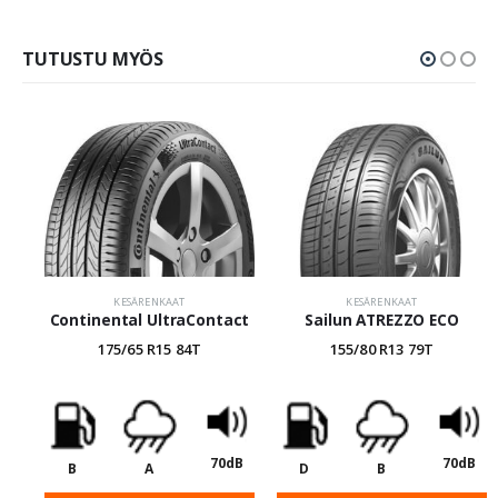
TUTUSTU MYÖS
KESÄRENKAAT
KESÄRENKAAT
Continental UltraContact
Sailun ATREZZO ECO
175/65 R15 84T
155/80 R13 79T
70dB
70dB
B
A
D
B