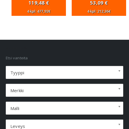
119,48
€
53,09
€
4 kpl: 477,92€
4 kpl: 212,36€
VANNEHAKU
Etsi vanteita
Tyyppi
Merkki
Malli
Leveys