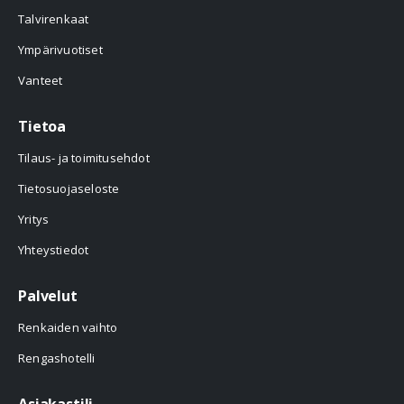
Talvirenkaat
Ympärivuotiset
Vanteet
Tietoa
Tilaus- ja toimitusehdot
Tietosuojaseloste
Yritys
Yhteystiedot
Palvelut
Renkaiden vaihto
Rengashotelli
Asiakastili