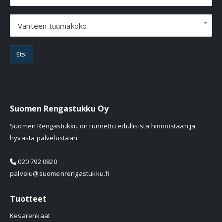
Vanteen tuumakoko
Etsi
Suomen Rengastukku Oy
Suomen Rengastukku on tunnettu edullisista hinnoistaan ja
hyvästä palvelustaan.
020 792 0820
palvelu@suomenrengastukku.fi
Tuotteet
Kesärenkaat