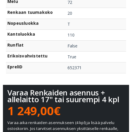
Melu
72
Renkaan tuumakoko
20
Nopeusluokka
T
Kantoluokka
110
Runflat
False
Erikoisvahvistettu
True
EprelID
652371
Varaa Renkaiden asennus +
allelaitto 17" tai suurempi 4 kpl
1 249,00€
Varaa aika renkaiden asennukseen (4 kpl) ja lisää palvelu
ostoskoriin. Jos tarvitset asennuksen yksittäiselle renkaalle,