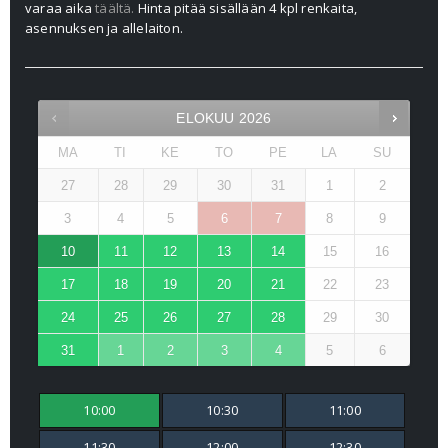
varaa aika
täältä.
Hinta pitää sisällään 4 kpl renkaita,
asennuksen ja allelaiton.
ELOKUU
2026
MA
TI
KE
TO
PE
LA
SU
27
28
29
30
31
1
2
3
4
5
6
7
8
9
10
11
12
13
14
15
16
17
18
19
20
21
22
23
24
25
26
27
28
29
30
31
1
2
3
4
5
6
10:00
10:30
11:00
11:30
12:00
12:30