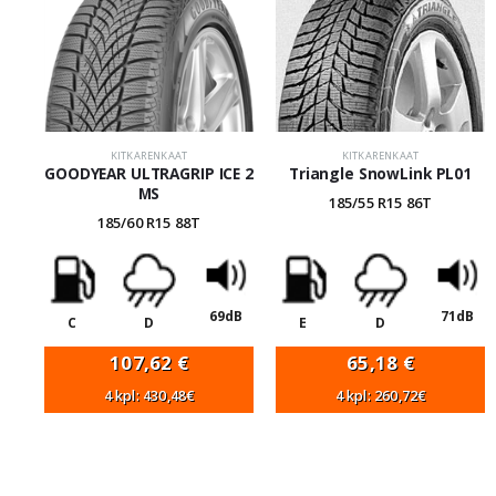
KITKARENKAAT
KITKARENKAAT
GOODYEAR ULTRAGRIP ICE 2
Triangle SnowLink PL01
MS
185/55 R15 86T
185/60 R15 88T
69dB
71dB
C
D
E
D
107,62
€
65,18
€
4 kpl: 430,48€
4 kpl: 260,72€