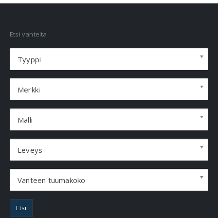
VANNEHAKU
Etsi vanteita
Tyyppi
Merkki
Malli
Leveys
Vanteen tuumakoko
Etsi