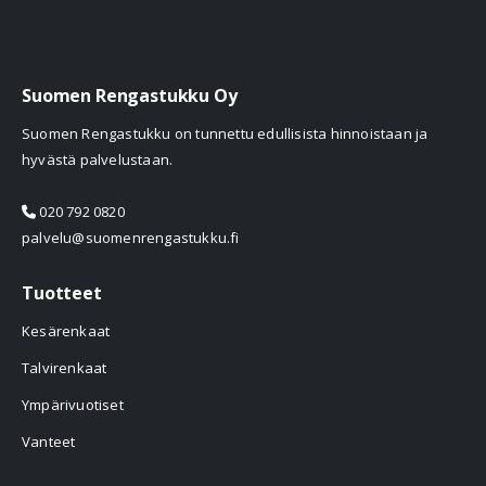
Suomen Rengastukku Oy
Suomen Rengastukku on tunnettu edullisista hinnoistaan ja
hyvästä palvelustaan.
020 792 0820
palvelu@suomenrengastukku.fi
Tuotteet
Kesärenkaat
Talvirenkaat
Ympärivuotiset
Vanteet