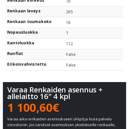
Renkaan korkeus
70
Renkaan leveys
265
Renkaan tuumakoko
16
Nopeusluokka
T
Kantoluokka
112
Runflat
False
Erikoisvahvistettu
False
Varaa Renkaiden asennus +
allelaitto 16" 4 kpl
1 100,60€
Varaa aika renkaiden asennukseen (4 kpl) ja lisää palvelu
ostoskoriin. Jos tarvitset asennuksen yksittäiselle renkaalle,