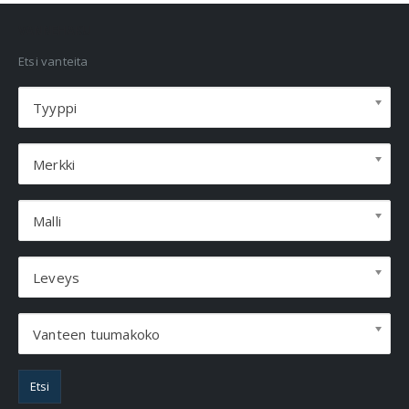
VANNEHAKU
Etsi vanteita
Tyyppi
Merkki
Malli
Leveys
Vanteen tuumakoko
Etsi