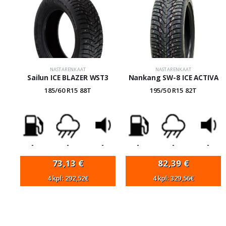
NASTARENKAAT
NASTARENKAAT
Sailun ICE BLAZER WST3
Nankang SW-8 ICE ACTIVA
185/60 R15 88T
195/50 R15 82T
-
-
-
-
-
-
73,13
€
82,39
€
4 kpl: 292,52€
4 kpl: 329,56€