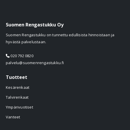
Suomen Rengastukku Oy
Suomen Rengastukku on tunnettu edullisista hinnoistaan ja
hyvästä palvelustaan.
020 792 0820
palvelu@suomenrengastukku.fi
Tuotteet
Kesärenkaat
Talvirenkaat
Ympärivuotiset
Vanteet