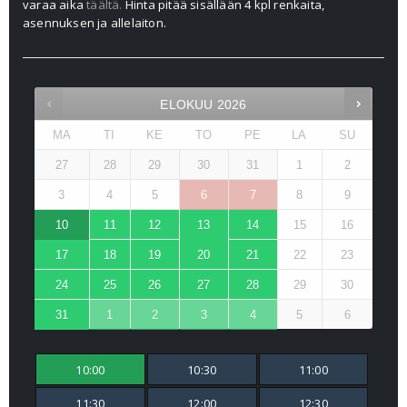
varaa aika
täältä.
Hinta pitää sisällään 4 kpl renkaita,
asennuksen ja allelaiton.
ELOKUU
2026
MA
TI
KE
TO
PE
LA
SU
27
28
29
30
31
1
2
3
4
5
6
7
8
9
10
11
12
13
14
15
16
17
18
19
20
21
22
23
24
25
26
27
28
29
30
31
1
2
3
4
5
6
10:00
10:30
11:00
11:30
12:00
12:30