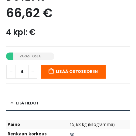
66,62
€
4 kpl: €
VARASTOSSA
LISÄÄ OSTOSKORIIN
LISÄTIEDOT
Paino
15,68 kg (kilogramma)
Renkaan korkeus
50