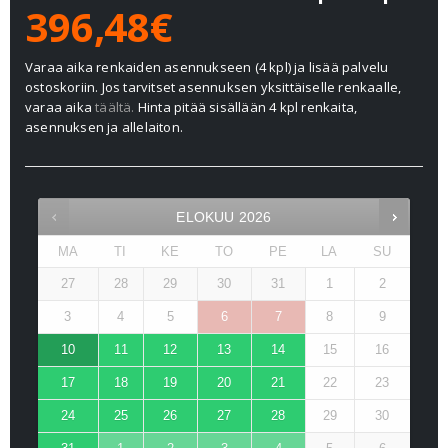
396,48€
Varaa aika renkaiden asennukseen (4 kpl) ja lisää palvelu
ostoskoriin. Jos tarvitset asennuksen yksittäiselle renkaalle,
varaa aika
täältä.
Hinta pitää sisällään 4 kpl renkaita,
asennuksen ja allelaiton.
ELOKUU
2026
MA
TI
KE
TO
PE
LA
SU
27
28
29
30
31
1
2
3
4
5
6
7
8
9
10
11
12
13
14
15
16
17
18
19
20
21
22
23
24
25
26
27
28
29
30