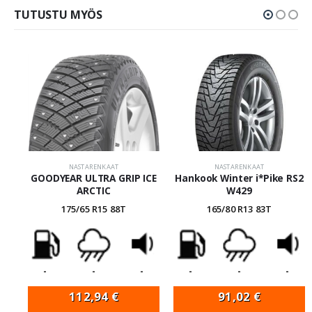
TUTUSTU MYÖS
NASTARENKAAT
NASTARENKAAT
GOODYEAR ULTRA GRIP ICE
Hankook Winter i*Pike RS2
ARCTIC
W429
175/65 R15 88T
165/80 R13 83T
-
-
-
-
-
-
112,94
€
91,02
€