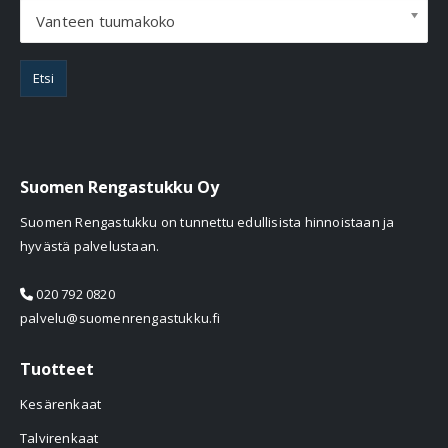
Vanteen tuumakoko
Etsi
Suomen Rengastukku Oy
Suomen Rengastukku on tunnettu edullisista hinnoistaan ja
hyvästä palvelustaan.
020 792 0820
palvelu@suomenrengastukku.fi
Tuotteet
Kesärenkaat
Talvirenkaat