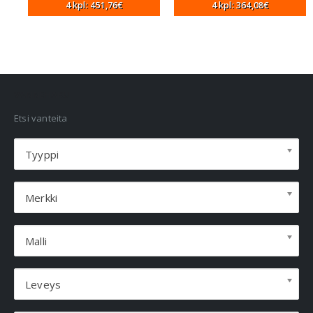
4 kpl: 451,76€
4 kpl: 364,08€
VANNEHAKU
Etsi vanteita
Tyyppi
Merkki
Malli
Leveys