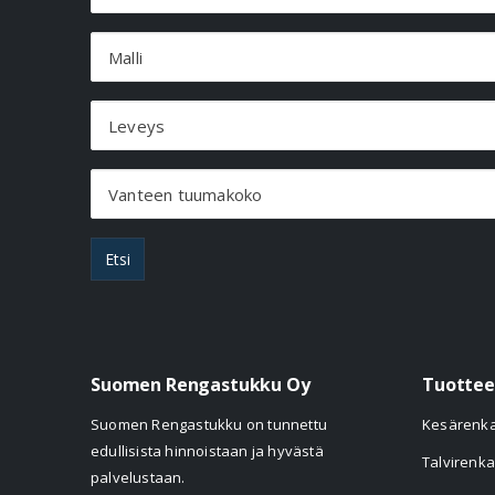
Malli
Leveys
Vanteen tuumakoko
Etsi
Suomen Rengastukku Oy
Tuottee
Suomen Rengastukku on tunnettu
Kesärenk
edullisista hinnoistaan ja hyvästä
Talvirenka
palvelustaan.