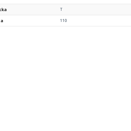
T
kka
110
ka