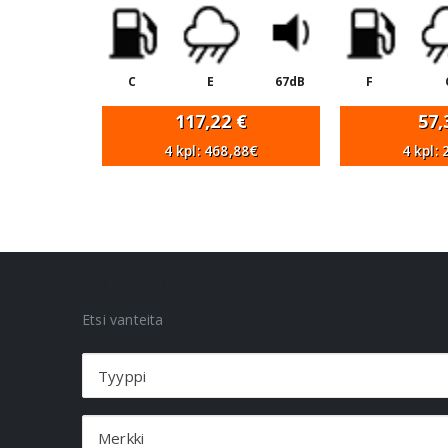
C
E
67dB
F
117,22
€
57
4 kpl: 468,88€
4 kpl:
VANNEHAKU
Etsi vanteita
Tyyppi
Merkki