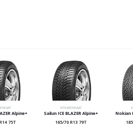
RENKAAT
KITKARENKAAT
K
LAZER Alpine+
Sailun ICE BLAZER Alpine+
Nokian 
 R14 75T
165/70 R13 79T
185