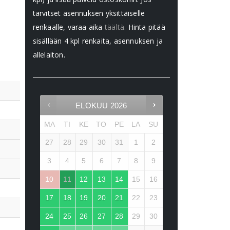
tarvitset asennuksen yksittäiselle
renkaalle, varaa aika
täältä.
Hinta pitää
sisällään 4 kpl renkaita, asennuksen ja
allelaiton.
ELOKUU
2026
MA
TI
KE
TO
PE
LA
SU
27
28
29
30
31
1
2
3
4
5
6
7
8
9
10
11
12
13
14
15
16
17
18
19
20
21
22
23
24
25
26
27
28
29
30