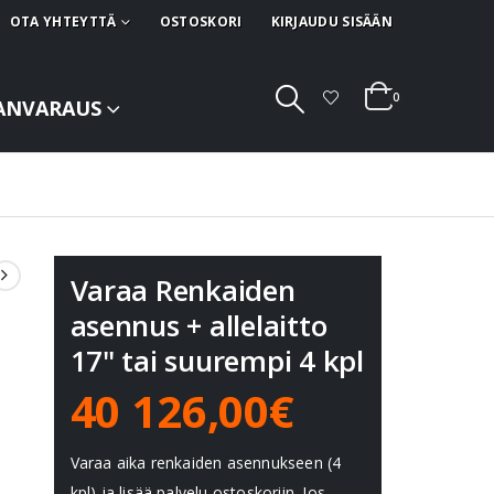
OTA YHTEYTTÄ
OSTOSKORI
KIRJAUDU SISÄÄN
0
ANVARAUS
Varaa Renkaiden
asennus + allelaitto
17" tai suurempi 4 kpl
40 126,00€
Varaa aika renkaiden asennukseen (4
kpl) ja lisää palvelu ostoskoriin. Jos