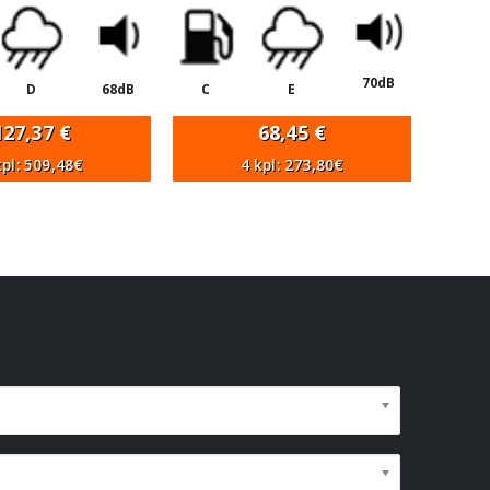
70dB
D
68dB
C
E
127,37
€
68,45
€
kpl: 509,48€
4 kpl: 273,80€