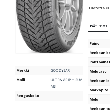
Tuotetta ei
LISÄTIEDOT
Paino
Renkaan k
Polttoaine
Merkki
GOODYEAR
Melutaso
Malli
ULTRA GRIP + SUV
Renkaan le
MS
Märkäpito
Rengaskoko
Melu
Renkaan t