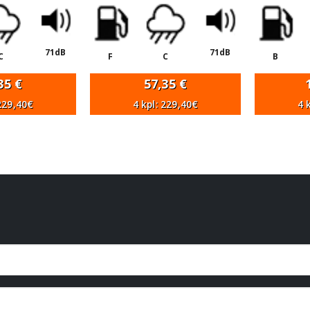
71dB
71dB
C
F
C
B
,35
€
57,35
€
 229,40€
4 kpl: 229,40€
4 