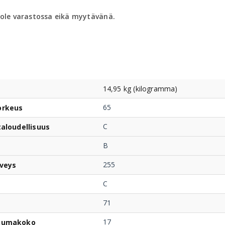
 ole varastossa eikä myytävänä.
14,95 kg (kilogramma)
65
orkeus
C
taloudellisuus
B
255
veys
C
71
17
uumakoko