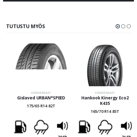
TUTUSTU MYÖS
KESÄRENKAAT
KESÄRENKAAT
Gislaved URBAN*SPEED
Hankook Kinergy Eco2
K435
175/65 R14 82T
165/70 R14 85T