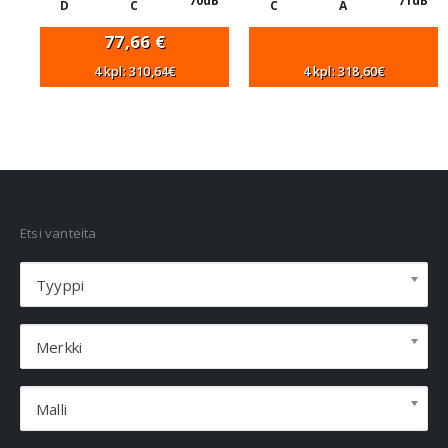
70dB
71dB
D
C
C
A
77,66
€
4 kpl: 310,64€
4 kpl: 318,60€
VANNEHAKU
Etsi vanteita
Tyyppi
Merkki
Malli