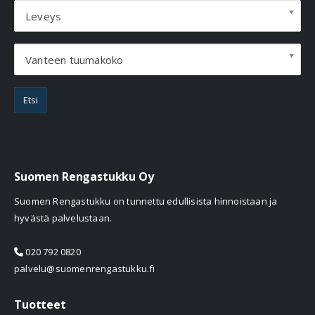
Leveys
Vanteen tuumakoko
Etsi
Suomen Rengastukku Oy
Suomen Rengastukku on tunnettu edullisista hinnoistaan ja
hyvästä palvelustaan.
020 792 0820
palvelu@suomenrengastukku.fi
Tuotteet