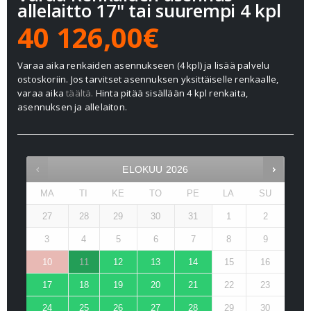
allelaitto 17" tai suurempi 4 kpl
40 126,00€
Varaa aika renkaiden asennukseen (4 kpl) ja lisää palvelu
ostoskoriin. Jos tarvitset asennuksen yksittäiselle renkaalle,
varaa aika
täältä.
Hinta pitää sisällään 4 kpl renkaita,
asennuksen ja allelaiton.
ELOKUU
2026
MA
TI
KE
TO
PE
LA
SU
27
28
29
30
31
1
2
3
4
5
6
7
8
9
10
11
12
13
14
15
16
17
18
19
20
21
22
23
24
25
26
27
28
29
30