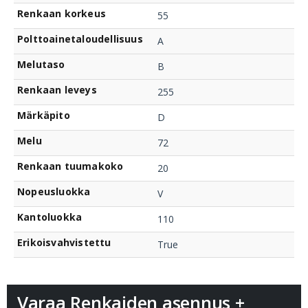
Renkaan korkeus
55
Polttoainetaloudellisuus
A
Melutaso
B
Renkaan leveys
255
Märkäpito
D
Melu
72
Renkaan tuumakoko
20
Nopeusluokka
V
Kantoluokka
110
Erikoisvahvistettu
True
Varaa Renkaiden asennus +