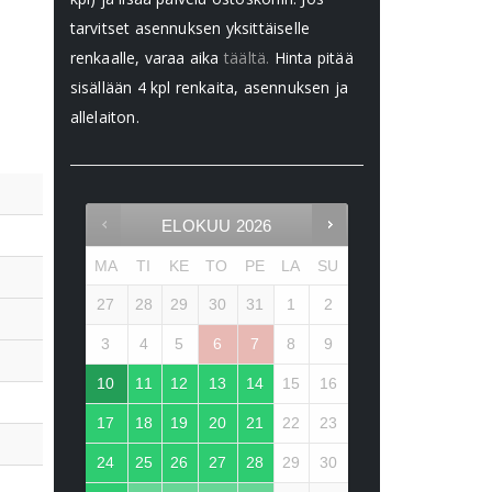
tarvitset asennuksen yksittäiselle
renkaalle, varaa aika
täältä.
Hinta pitää
sisällään 4 kpl renkaita, asennuksen ja
allelaiton.
ELOKUU
2026
MA
TI
KE
TO
PE
LA
SU
27
28
29
30
31
1
2
3
4
5
6
7
8
9
10
11
12
13
14
15
16
17
18
19
20
21
22
23
24
25
26
27
28
29
30