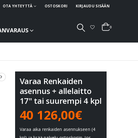
OTA YHTEYTTÄ
OSTOSKORI
KIRJAUDU SISÄÄN
0
ANVARAUS
Varaa Renkaiden
asennus + allelaitto
17" tai suurempi 4 kpl
40 126,00€
Varaa aika renkaiden asennukseen (4
kpl) ja lisää palvelu ostoskoriin. Jos