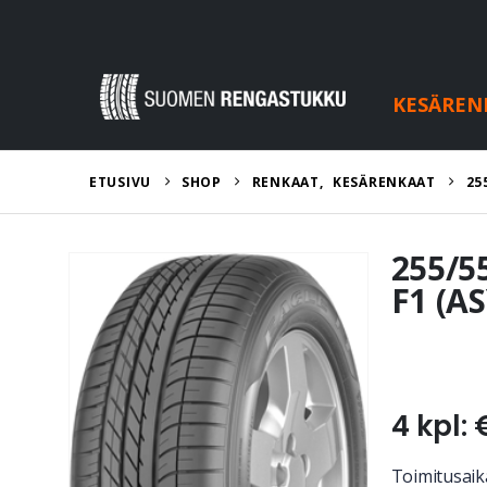
KESÄREN
ETUSIVU
SHOP
RENKAAT
,
KESÄRENKAAT
25
255/5
F1 (A
4 kpl: 
Toimitusaika