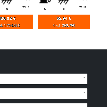
73dB
70dB
A
C
B
426,02
€
65,94
€
pl: 1 704,08€
4 kpl: 263,76€