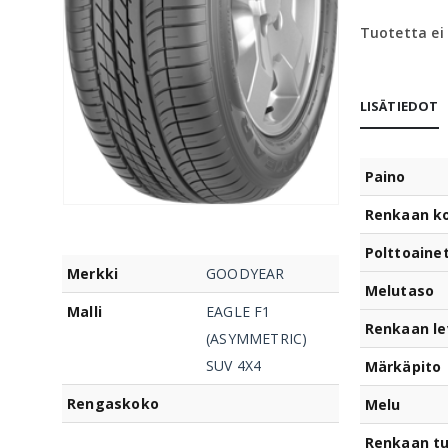
Tuotetta ei
LISÄTIEDOT
Paino
Renkaan k
Polttoaine
Merkki
GOODYEAR
Melutaso
Malli
EAGLE F1
Renkaan le
(ASYMMETRIC)
SUV 4X4
Märkäpito
Rengaskoko
Melu
Renkaan t