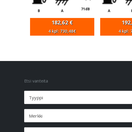
71dB
B
A
A
182,62
€
192
4 kpl: 730,48€
4 kpl:
VANNEHAKU
Etsi vanteita
Tyyppi
Merkki