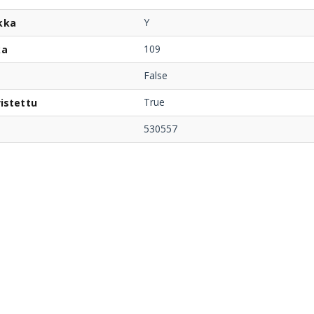
Y
kka
109
ka
False
True
istettu
530557