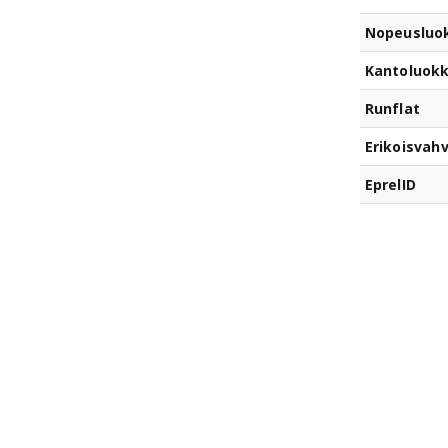
Nopeusluo
Kantoluok
Runflat
Erikoisvahv
EprelID