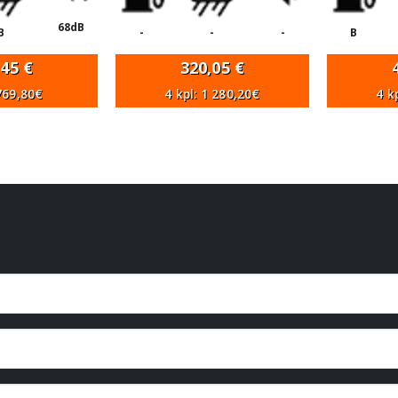
68dB
B
-
-
-
B
,45
€
320,05
€
 769,80€
4 kpl: 1 280,20€
4 k