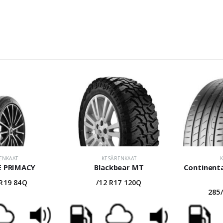
ENKAAT
KESÄRENKAAT
 E PRIMACY
Blackbear MT
Continent
 R19 84Q
/12 R17 120Q
285