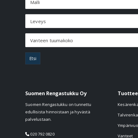
Malli
Leveys
Vanteen tuumakoko
Etsi
Suomen Rengastukku Oy
Tuottee
Suomen Rengastukku on tunnettu
Kesärenk
edullisista hinnoistaan ja hyvästä
Talvirenka
palvelustaan.
Ympärivuo
020 792 0820
Vanteet