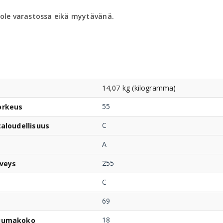
 ole varastossa eikä myytävänä.
14,07 kg (kilogramma)
55
orkeus
C
taloudellisuus
A
255
veys
C
69
18
uumakoko