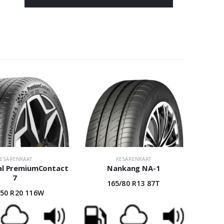
KESÄRENKAAT
KESÄRENKAAT
al PremiumContact
Nankang NA-1
7
165/80 R13 87T
/50 R20 116W