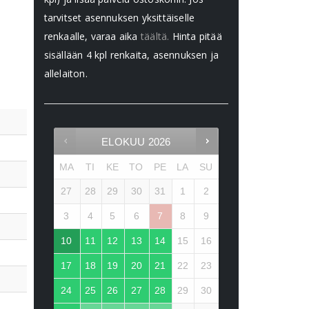
tarvitset asennuksen yksittäiselle
renkaalle, varaa aika
täältä.
Hinta pitää
sisällään 4 kpl renkaita, asennuksen ja
allelaiton.
ELOKUU
2026
MA
TI
KE
TO
PE
LA
SU
27
28
29
30
31
1
2
3
4
5
6
7
8
9
10
11
12
13
14
15
16
17
18
19
20
21
22
23
24
25
26
27
28
29
30