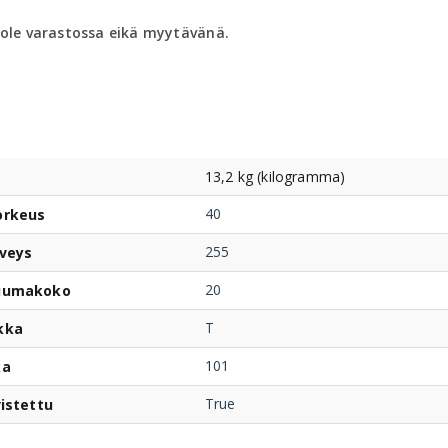
 ole varastossa eikä myytävänä.
13,2 kg (kilogramma)
40
orkeus
255
veys
20
uumakoko
T
kka
101
ka
True
istettu