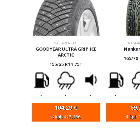
NASTARENKAAT
NASTA
GOODYEAR ULTRA GRIP ICE
Nanka
ARCTIC
165/70
155/65 R14 75T
-
-
-
-
104,29
€
69
4 kpl: 417,16€
4 kpl: