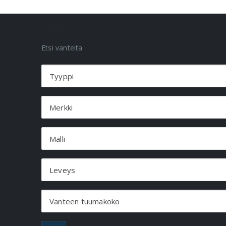
VANNEHAKU
Etsi vanteita
Tyyppi
Merkki
Malli
Leveys
Vanteen tuumakoko