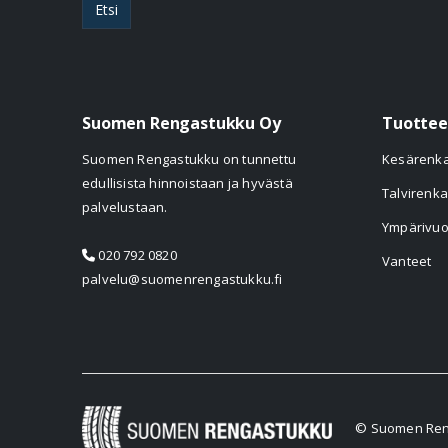
Etsi
Suomen Rengastukku Oy
Tuottee
Suomen Rengastukku on tunnettu
Kesärenk
edullisista hinnoistaan ja hyvästä
Talvirenka
palvelustaan.
Ympärivuo
020 792 0820
Vanteet
palvelu@suomenrengastukku.fi
© Suomen Reng