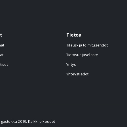
t
Tietoa
aat
Tilaus- ja toimitusehdot
at
Tietosuojaseloste
tiset
Yritys
Yhteystiedot
astukku 2019. Kaikki oikeudet