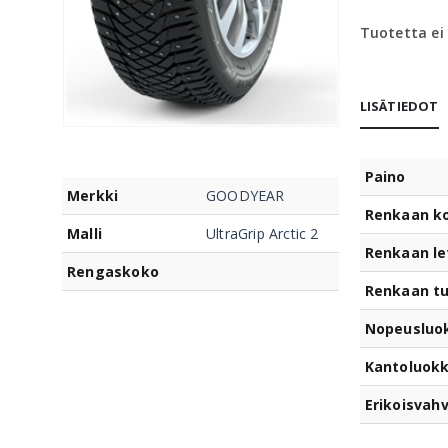
Tuotetta ei
LISÄTIEDOT
Paino
Merkki
GOODYEAR
Renkaan k
Malli
UltraGrip Arctic 2
Renkaan le
Rengaskoko
Renkaan t
Nopeusluo
Kantoluok
Erikoisvahv