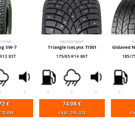
RENKAAT
NASTARENKAAT
N
ng SW-7
Triangle IceLynx TI501
Gislaved 
 R13 83T
175/65 R14 86T
185/7
-
-
-
-
-
-
,72
€
74,08
€
 278,88€
4 kpl: 296,32€
4 