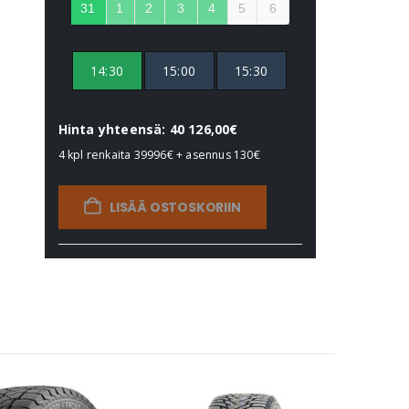
31
1
2
3
4
5
6
14:30
15:00
15:30
Hinta yhteensä: 40 126,00€
4 kpl renkaita
39996€
+ asennus
130€
LISÄÄ OSTOSKORIIN