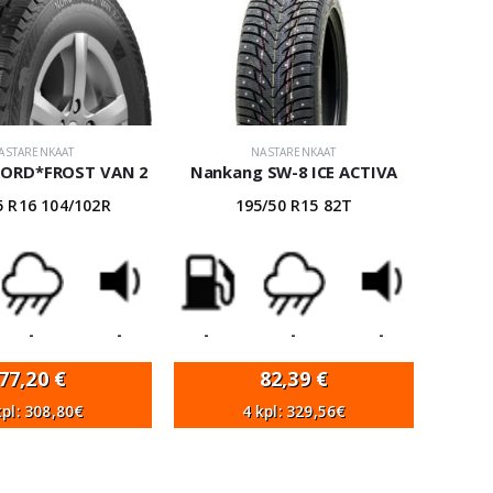
ASTARENKAAT
NASTARENKAAT
NORD*FROST VAN 2
Nankang SW-8 ICE ACTIVA
5 R16 104/102R
195/50 R15 82T
-
-
-
-
-
77,20
€
82,39
€
kpl: 308,80€
4 kpl: 329,56€