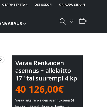
OTA YHTEYTTÄ
OSTOSKORI
KIRJAUDU SISÄÄN
0
ANVARAUS
L
Varaa Renkaiden
asennus + allelaitto
17" tai suurempi 4 kpl
40 126,00€
Varaa aika renkaiden asennukseen (4
kpl) ja lisää palvelu ostoskoriin. Jos