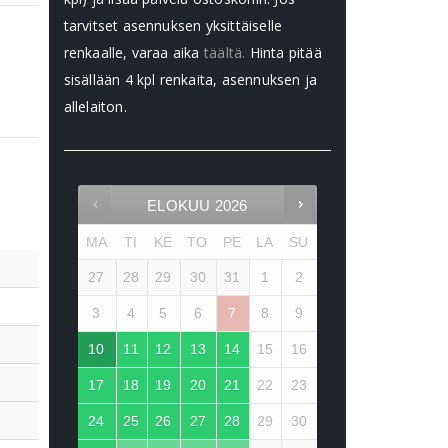
tarvitset asennuksen yksittäiselle
renkaalle, varaa aika
täältä.
Hinta pitää
sisällään 4 kpl renkaita, asennuksen ja
allelaiton.
ELOKUU
2026
MA
TI
KE
TO
PE
LA
SU
27
28
29
30
31
1
2
3
4
5
6
7
8
9
10
11
12
13
14
15
16
17
18
19
20
21
22
23
24
25
26
27
28
29
30