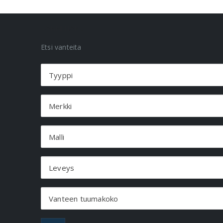
VANNEHAKU
Etsi vanteita
Tyyppi
Merkki
Malli
Leveys
Vanteen tuumakoko