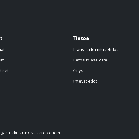
t
Tietoa
aat
Tilaus- ja toimitusehdot
at
Tietosuojaseloste
tiset
Yritys
Yhteystiedot
astukku 2019. Kaikki oikeudet