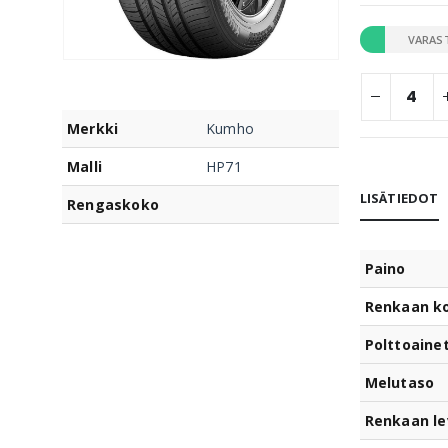
VARAS
Merkki
Kumho
Malli
HP71
LISÄTIEDOT
Rengaskoko
Paino
Renkaan k
Polttoaine
Melutaso
Renkaan le