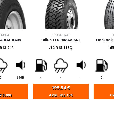
ENKAAT
KESÄRENKAAT
ADIAL RA08
Sailun TERRAMAX M/T
Hankook 
 R13 94P
/12 R15 113Q
165
C
69dB
-
-
-
C
195,54
€
 419,88€
4 kpl: 782,16€
4 