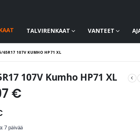
KAAT
TALVIRENKAAT
VANTEET
AJ
5/65R17 107V KUMHO HP71 XL
5R17 107V Kumho HP71 XL
97
€
€
: 7 päivää