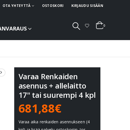
OTA YHTEYTTÄ
OSTOSKORI
KIRJAUDU SISÄÄN
0
ANVARAUS
Varaa Renkaiden
asennus + allelaitto
17" tai suurempi 4 kpl
681,88€
Varaa aika renkaiden asennukseen (4
kpl) ja lisää palvelu ostoskoriin. Jos