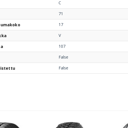
C
71
17
uumakoko
V
kka
107
ka
False
False
istettu