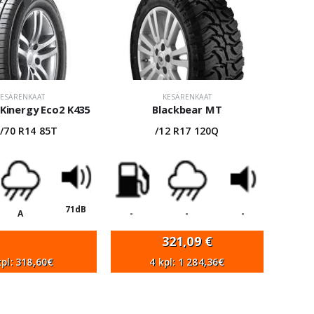
KESÄRENKAAT
KESÄRENKAAT
Kinergy Eco2 K435
Blackbear MT
/70 R14 85T
/12 R17 120Q
71dB
A
-
-
-
321,09
€
kpl: 318,60€
4 kpl: 1 284,36€