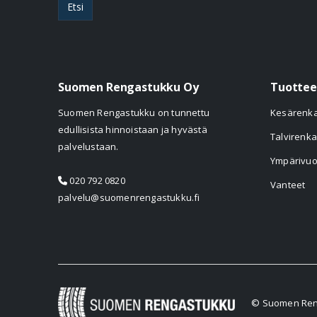
Etsi
Suomen Rengastukku Oy
Tuottee
Suomen Rengastukku on tunnettu
Kesärenk
edullisista hinnoistaan ja hyvästä
Talvirenka
palvelustaan.
Ympärivuo
020 792 0820
Vanteet
palvelu@suomenrengastukku.fi
© Suomen Reng