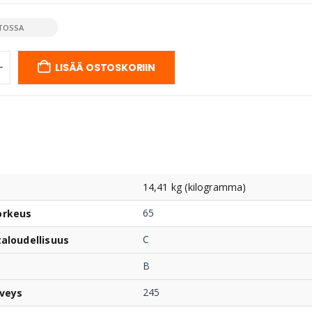
TOSSA
LISÄÄ OSTOSKORIIN
14,41 kg (kilogramma)
65
orkeus
C
taloudellisuus
B
245
veys