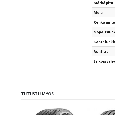
Märkäpito
Melu
Renkaan t
Nopeusluo
Kantoluok
Runflat
Erikoisvahv
TUTUSTU MYÖS