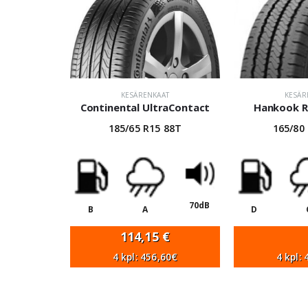
KESÄRENKAAT
KESÄR
Continental UltraContact
Hankook R
185/65 R15 88T
165/80
70dB
B
A
D
114,15
€
4 kpl: 456,60€
4 kpl: