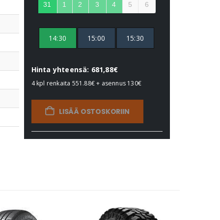
31
1
2
3
4
5
6
14:30
15:00
15:30
Hinta yhteensä: 681,88€
4 kpl renkaita
551.88€
+ asennus
130€
LISÄÄ OSTOSKORIIN