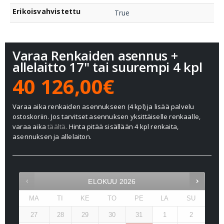
Erikoisvahvistettu
True
Varaa Renkaiden asennus +
allelaitto 17" tai suurempi 4 kpl
40 126,00€
Varaa aika renkaiden asennukseen (4 kpl) ja lisää palvelu
ostoskoriin. Jos tarvitset asennuksen yksittäiselle renkaalle,
varaa aika
täältä.
Hinta pitää sisällään 4 kpl renkaita,
asennuksen ja allelaiton.
ELOKUU
2026
MA
TI
KE
TO
PE
LA
SU
27
28
29
30
31
1
2