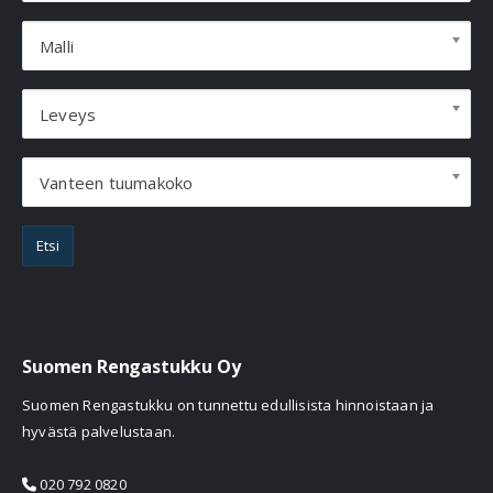
Malli
Leveys
Vanteen tuumakoko
Etsi
Suomen Rengastukku Oy
Suomen Rengastukku on tunnettu edullisista hinnoistaan ja
hyvästä palvelustaan.
020 792 0820