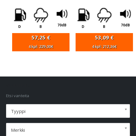
70dB
70dB
D
B
D
B
57,25
€
53,09
€
4 kpl: 229,00€
4 kpl: 212,36€
VANNEHAKU
Etsi vanteita
Tyyppi
Merkki