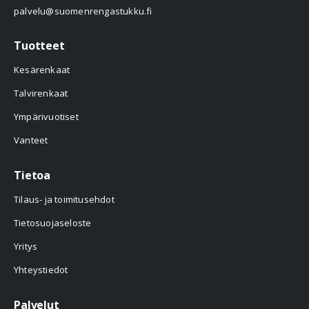
palvelu@suomenrengastukku.fi
Tuotteet
Kesärenkaat
Talvirenkaat
Ympärivuotiset
Vanteet
Tietoa
Tilaus- ja toimitusehdot
Tietosuojaseloste
Yritys
Yhteystiedot
Palvelut