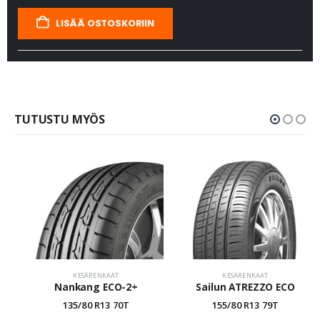
LISÄÄ OSTOSKORIIN
TUTUSTU MYÖS
KESÄRENKAAT
KESÄRENKAAT
Nankang ECO-2+
Sailun ATREZZO ECO
135/80 R13 70T
155/80 R13 79T