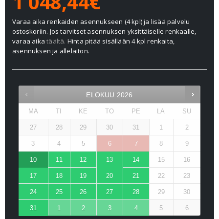
1 048,44€
Varaa aika renkaiden asennukseen (4 kpl) ja lisää palvelu
ostoskoriin. Jos tarvitset asennuksen yksittäiselle renkaalle,
varaa aika
täältä.
Hinta pitää sisällään 4 kpl renkaita,
asennuksen ja allelaiton.
ELOKUU
2026
MA
TI
KE
TO
PE
LA
SU
27
28
29
30
31
1
2
3
4
5
6
7
8
9
10
11
12
13
14
15
16
17
18
19
20
21
22
23
24
25
26
27
28
29
30
31
1
2
3
4
5
6