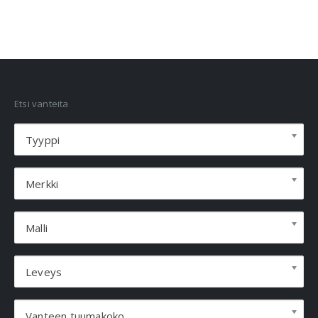
VANNEHAKU
Etsi vanteita
Tyyppi
Merkki
Malli
Leveys
Vanteen tuumakoko