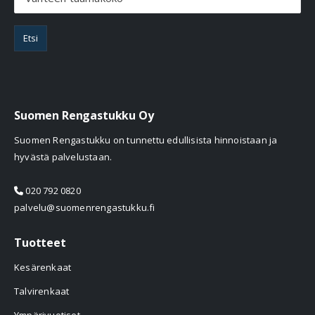
Etsi
Suomen Rengastukku Oy
Suomen Rengastukku on tunnettu edullisista hinnoistaan ja
hyvästä palvelustaan.
020 792 0820
palvelu@suomenrengastukku.fi
Tuotteet
Kesärenkaat
Talvirenkaat