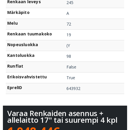
Renkaan leveys
245
Märkäpito
A
Melu
72
Renkaan tuumakoko
19
Nopeusluokka
(Y
Kantoluokka
98
Runflat
False
Erikoisvahvistettu
True
EprelID
643932
Varaa Renkaiden asennus +
allelaitto 17" tai suurempi 4 kpl