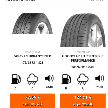
KESÄRENKAAT
KESÄRENKAAT
Gislaved URBAN*SPEED
GOODYEAR EFFICIENTGRIP
PERFORMANCE
175/65 R14 82T
185/60 R15 84H
70dB
70dB
D
C
B
A
77,66
€
124,91
€
4 kpl: 310,64€
4 kpl: 499,64€