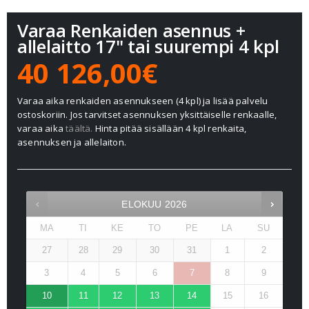
Varaa Renkaiden asennus +
allelaitto 17" tai suurempi 4 kpl
40 126,00€
Varaa aika renkaiden asennukseen (4 kpl) ja lisää palvelu
ostoskoriin. Jos tarvitset asennuksen yksittäiselle renkaalle,
varaa aika
täältä.
Hinta pitää sisällään 4 kpl renkaita,
asennuksen ja allelaiton.
ELOKUU
2026
MA
TI
KE
TO
PE
LA
SU
27
28
29
30
31
1
2
3
4
5
6
7
8
9
10
11
12
13
14
15
16