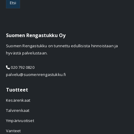
Etsi
Suomen Rengastukku Oy
Suomen Rengastukku on tunnettu edullisista hinnoistaan ja
hyvästä palvelustaan.
020 792 0820
palvelu@suomenrengastukku.fi
Tuotteet
Kesärenkaat
Talvirenkaat
Ympärivuotiset
Vanteet