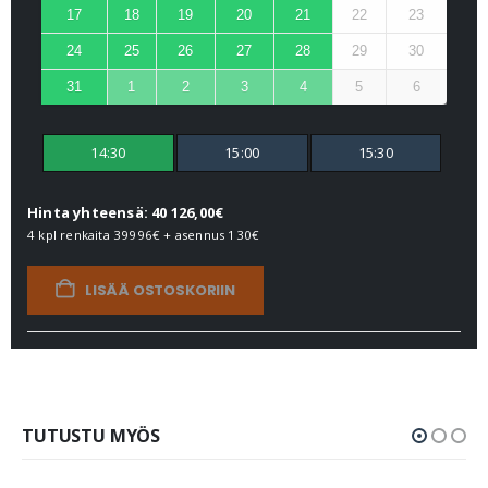
17
18
19
20
21
22
23
24
25
26
27
28
29
30
31
1
2
3
4
5
6
14:30
15:00
15:30
Hinta yhteensä: 40 126,00€
4 kpl renkaita
39996€
+ asennus
130€
LISÄÄ OSTOSKORIIN
TUTUSTU MYÖS