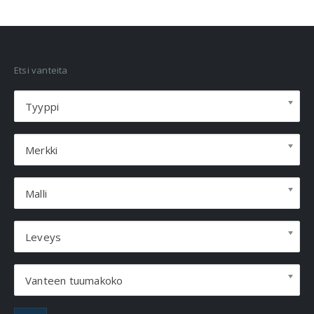
VANNEHAKU
Etsi vanteita
Tyyppi
Merkki
Malli
Leveys
Vanteen tuumakoko