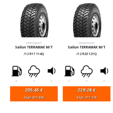
KESÄRENKAAT
KESÄRENKAAT
Sailun TERRAMAX M/T
Sailun TERRAMAX M/T
/12 R17 114Q
/12 R20 121Q
-
-
-
-
-
-
205,45
€
229,28
€
4 kpl: 821,80€
4 kpl: 917,12€