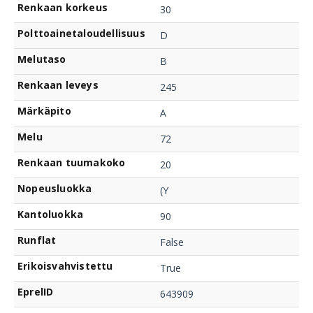
Renkaan korkeus
30
Polttoainetaloudellisuus
D
Melutaso
B
Renkaan leveys
245
Märkäpito
A
Melu
72
Renkaan tuumakoko
20
Nopeusluokka
(Y
Kantoluokka
90
Runflat
False
Erikoisvahvistettu
True
EprelID
643909