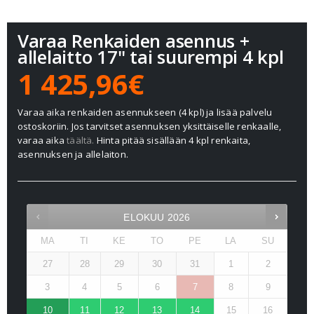
Varaa Renkaiden asennus +
allelaitto 17" tai suurempi 4 kpl
1 425,96€
Varaa aika renkaiden asennukseen (4 kpl) ja lisää palvelu
ostoskoriin. Jos tarvitset asennuksen yksittäiselle renkaalle,
varaa aika
täältä.
Hinta pitää sisällään 4 kpl renkaita,
asennuksen ja allelaiton.
ELOKUU
2026
MA
TI
KE
TO
PE
LA
SU
27
28
29
30
31
1
2
3
4
5
6
7
8
9
10
11
12
13
14
15
16