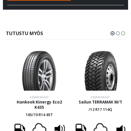
TUTUSTU MYÖS
KESÄRENKAAT
KESÄRENKAAT
Hankook Kinergy Eco2
Sailun TERRAMAX M/T
K435
/12 R17 114Q
165/70 R14 85T