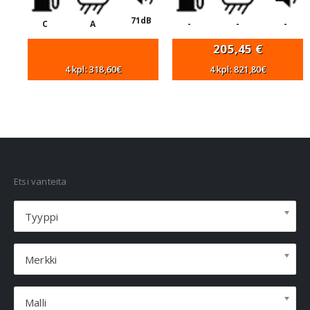
71dB
C
A
-
-
-
205,45
€
4 kpl: 318,60€
4 kpl: 821,80€
VANNEHAKU
Etsi vanteita
Tyyppi
Merkki
Malli