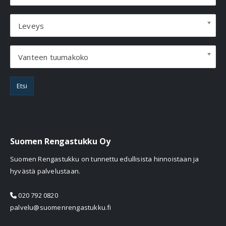
Leveys
Vanteen tuumakoko
Etsi
Suomen Rengastukku Oy
Suomen Rengastukku on tunnettu edullisista hinnoistaan ja
hyvästä palvelustaan.
020 792 0820
palvelu@suomenrengastukku.fi