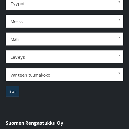
Tyyppi
Merkki
Malli
Leveys
Vanteen tuumakoko
Etsi
Suomen Rengastukku Oy