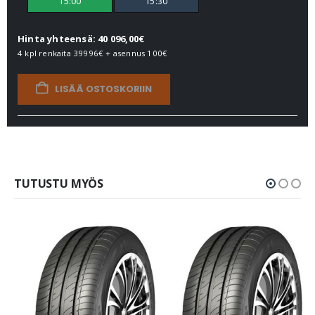
15:00
15:30
Hinta yhteensä: 40 096,00€
4 kpl renkaita
39996€
+ asennus
100€
LISÄÄ OSTOSKORIIN
TUTUSTU MYÖS