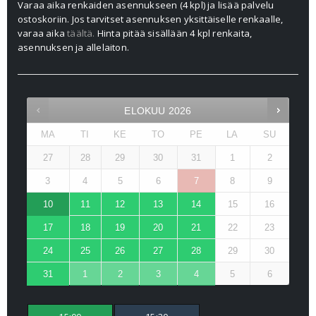
Varaa aika renkaiden asennukseen (4 kpl) ja lisää palvelu
ostoskoriin. Jos tarvitset asennuksen yksittäiselle renkaalle,
varaa aika
täältä.
Hinta pitää sisällään 4 kpl renkaita,
asennuksen ja allelaiton.
ELOKUU
2026
MA
TI
KE
TO
PE
LA
SU
27
28
29
30
31
1
2
3
4
5
6
7
8
9
10
11
12
13
14
15
16
17
18
19
20
21
22
23
24
25
26
27
28
29
30
31
1
2
3
4
5
6