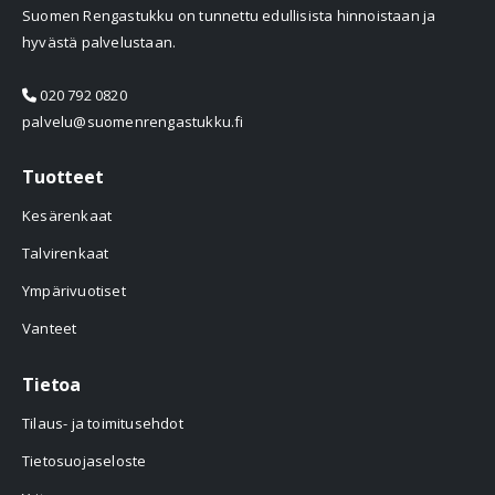
Suomen Rengastukku on tunnettu edullisista hinnoistaan ja
hyvästä palvelustaan.
020 792 0820
palvelu@suomenrengastukku.fi
Tuotteet
Kesärenkaat
Talvirenkaat
Ympärivuotiset
Vanteet
Tietoa
Tilaus- ja toimitusehdot
Tietosuojaseloste