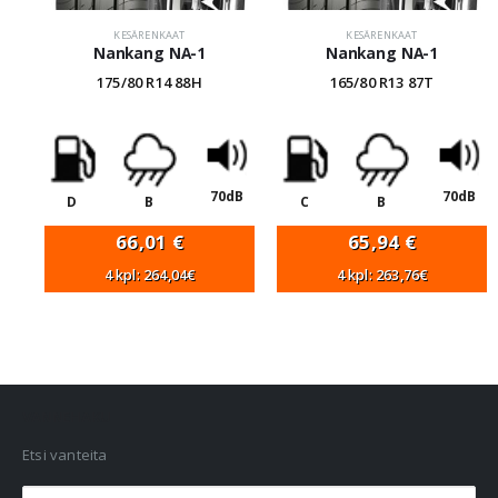
KESÄRENKAAT
KESÄRENKAAT
Nankang NA-1
Nankang NA-1
175/80 R14 88H
165/80 R13 87T
70dB
70dB
D
B
C
B
66,01
€
65,94
€
4 kpl: 264,04€
4 kpl: 263,76€
VANNEHAKU
Etsi vanteita