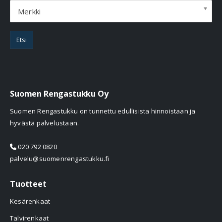
Merkki
Etsi
Suomen Rengastukku Oy
Suomen Rengastukku on tunnettu edullisista hinnoistaan ja
hyvästä palvelustaan.
020 792 0820
palvelu@suomenrengastukku.fi
Tuotteet
Kesärenkaat
Talvirenkaat