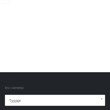
VANNEHAKU
Etsi vanteita
Tyyppi