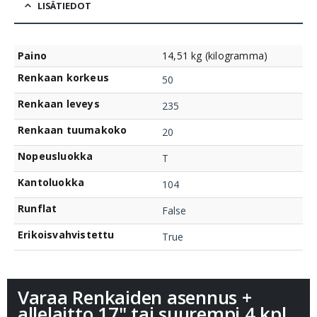
LISÄTIEDOT
Paino
14,51 kg (kilogramma)
Renkaan korkeus
50
Renkaan leveys
235
Renkaan tuumakoko
20
Nopeusluokka
T
Kantoluokka
104
Runflat
False
Erikoisvahvistettu
True
Varaa Renkaiden asennus +
allelaitto 17" tai suurempi 4 kpl