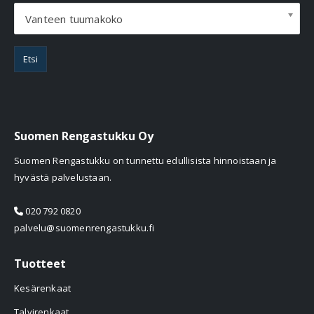
Vanteen tuumakoko
Etsi
Suomen Rengastukku Oy
Suomen Rengastukku on tunnettu edullisista hinnoistaan ja
hyvästä palvelustaan.
020 792 0820
palvelu@suomenrengastukku.fi
Tuotteet
Kesärenkaat
Talvirenkaat