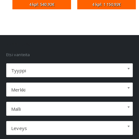
4 kpl: 540,92€
4 kpl: 1 150,92€
VANNEHAKU
Etsi vanteita
Tyyppi
Merkki
Malli
Leveys