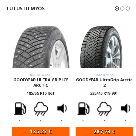
TUTUSTU MYÖS
NASTARENKAAT
NASTARENKAAT
GOODYEAR ULTRA GRIP ICE
GOODYEAR UltraGrip Arctic
ARCTIC
2
185/55 R15 86T
235/45 R19 99T
-
-
-
-
-
-
135,23
€
287,73
€