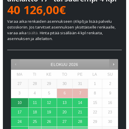
40 126,00€
Varaa aika renkaiden asennukseen (4 kpl) ja lisää palvelu
ostoskoriin. Jos tarvitset asennuksen yksittäiselle renkaalle,
varaa aika
täältä.
Hinta pitää sisällään 4 kpl renkaita,
asennuksen ja allelaiton.
ELOKUU
2026
MA
TI
KE
TO
PE
LA
SU
27
28
29
30
31
1
2
3
4
5
6
7
8
9
10
11
12
13
14
15
16
17
18
19
20
21
22
23
24
25
26
27
28
29
30