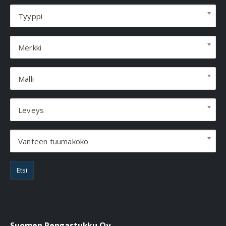
Tyyppi
Merkki
Malli
Leveys
Vanteen tuumakoko
Etsi
Suomen Rengastukku Oy