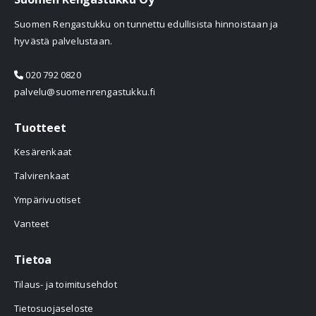
Suomen Rengastukku on tunnettu edullisista hinnoistaan ja
hyvästä palvelustaan.
020 792 0820
palvelu@suomenrengastukku.fi
Tuotteet
Kesärenkaat
Talvirenkaat
Ympärivuotiset
Vanteet
Tietoa
Tilaus- ja toimitusehdot
Tietosuojaseloste