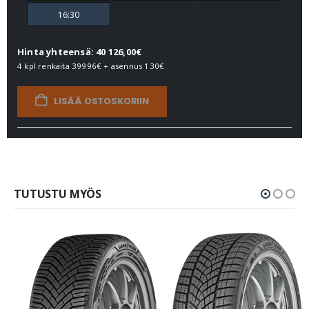
16:30
Hinta yhteensä: 40 126,00€
4 kpl renkaita
39996€
+ asennus
130€
LISÄÄ OSTOSKORIIN
TUTUSTU MYÖS