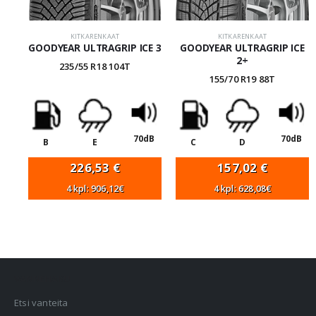
KITKARENKAAT
KITKARENKAAT
GOODYEAR ULTRAGRIP ICE 3
GOODYEAR ULTRAGRIP ICE
2+
235/55 R18 104T
155/70 R19 88T
70dB
70dB
B
E
C
D
226,53
€
157,02
€
4 kpl: 906,12€
4 kpl: 628,08€
VANNEHAKU
Etsi vanteita