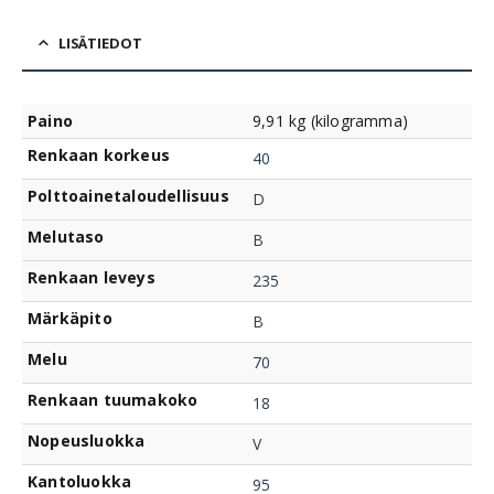
LISÄTIEDOT
Paino
9,91 kg (kilogramma)
Renkaan korkeus
40
Polttoainetaloudellisuus
D
Melutaso
B
Renkaan leveys
235
Märkäpito
B
Melu
70
Renkaan tuumakoko
18
Nopeusluokka
V
Kantoluokka
95