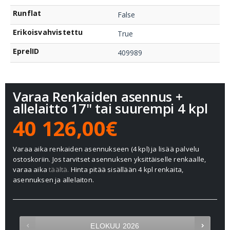
Runflat
False
Erikoisvahvistettu
True
EprelID
409989
Varaa Renkaiden asennus +
allelaitto 17" tai suurempi 4 kpl
40 126,00€
Varaa aika renkaiden asennukseen (4 kpl) ja lisää palvelu
ostoskoriin. Jos tarvitset asennuksen yksittäiselle renkaalle,
varaa aika
täältä.
Hinta pitää sisällään 4 kpl renkaita,
asennuksen ja allelaiton.
ELOKUU
2026