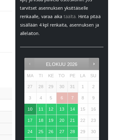
tarvitset asennuksen yksittäiselle
renkaalle, varaa aika
täältä.
Hinta pitää
sisällään 4 kpl renkaita, asennuksen ja
allelaiton.
ELOKUU
2026
MA
TI
KE
TO
PE
LA
SU
27
28
29
30
31
1
2
3
4
5
6
7
8
9
10
11
12
13
14
15
16
17
18
19
20
21
22
23
24
25
26
27
28
29
30