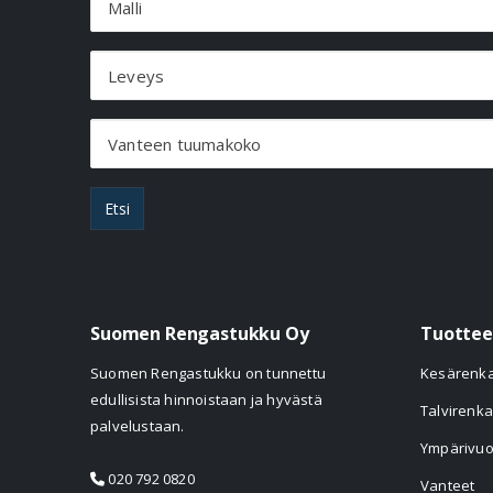
Malli
Leveys
Vanteen tuumakoko
Etsi
Suomen Rengastukku Oy
Tuottee
Suomen Rengastukku on tunnettu
Kesärenk
edullisista hinnoistaan ja hyvästä
Talvirenka
palvelustaan.
Ympärivuo
020 792 0820
Vanteet