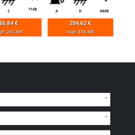
71dB
C
A
D
68dB
65,84
€
204,62
€
kpl: 263,36€
4 kpl: 818,48€