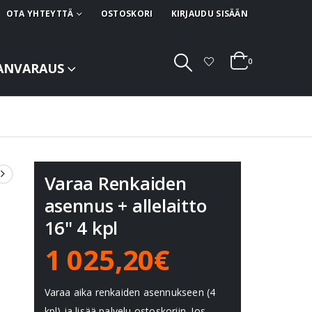
OTA YHTEYTTÄ
OSTOSKORI
KIRJAUDU SISÄÄN
0
ANVARAUS
Varaa Renkaiden
asennus + allelaitto
16" 4 kpl
1 025,20€
Varaa aika renkaiden asennukseen (4
kpl) ja lisää palvelu ostoskoriin. Jos