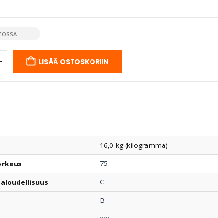
TOSSA
LISÄÄ OSTOSKORIIN
16,0 kg (kilogramma)
75
orkeus
C
taloudellisuus
B