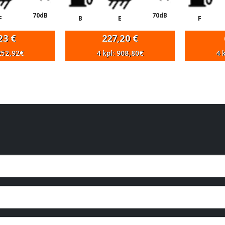
70dB
70dB
F
B
E
F
,23
€
227,20
€
 252,92€
4 kpl: 908,80€
4 