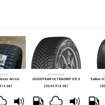
RENKAAT
KITKARENKAAT
K
Blazer Arctic
GOODYEAR ULTRAGRIP ICE 3
Sailun I
 R14 88T
235/45 R18 98T
185