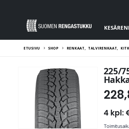
KESÄREN
ETUSIVU
SHOP
RENKAAT
,
TALVIRENKAAT
,
KIT
225/7
Hakka
228
4 kpl: 
Toimitusaika