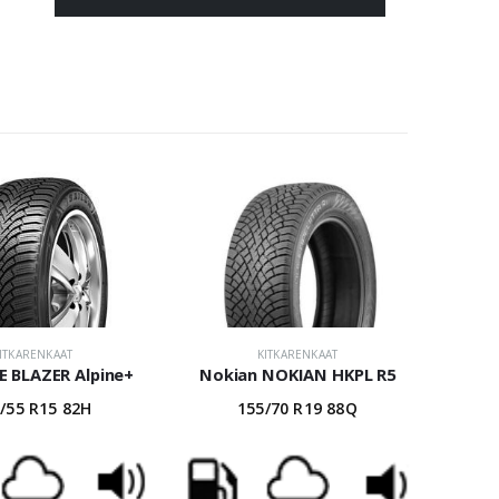
ITKARENKAAT
KITKARENKAAT
CE BLAZER Alpine+
Nokian NOKIAN HKPL R5
/55 R15 82H
155/70 R19 88Q