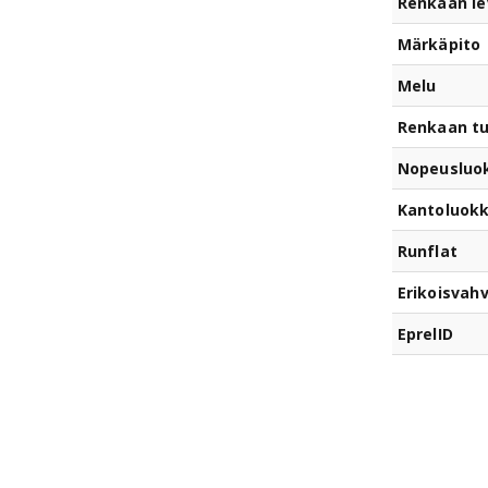
Renkaan le
Märkäpito
Melu
Renkaan t
Nopeusluo
Kantoluok
Runflat
Erikoisvahv
EprelID