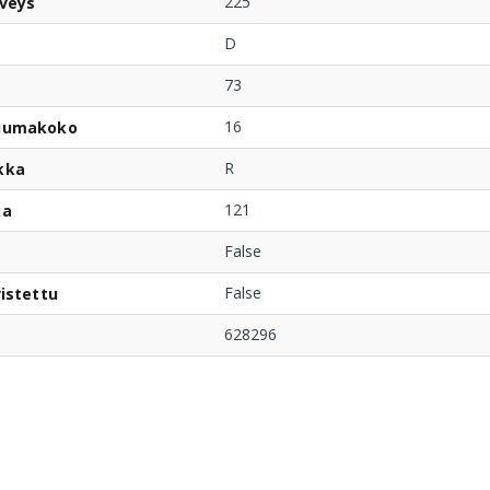
225
veys
D
73
16
uumakoko
R
kka
121
ka
False
False
istettu
628296