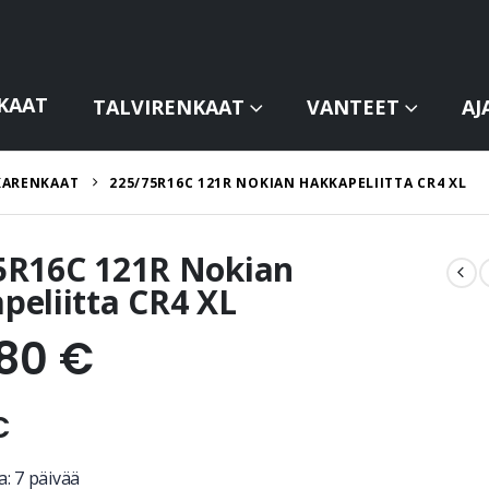
KAAT
TALVIRENKAAT
VANTEET
AJ
KARENKAAT
225/75R16C 121R NOKIAN HAKKAPELIITTA CR4 XL
5R16C 121R Nokian
peliitta CR4 XL
,80
€
€
: 7 päivää