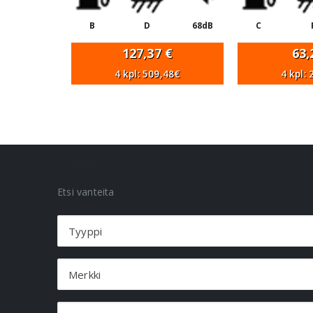
B
D
68dB
C
127,37
€
63
4 kpl: 509,48€
4 kpl:
VANNEHAKU
Etsi vanteita
Tyyppi
Merkki