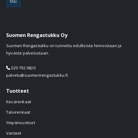
Etsi
Suomen Rengastukku Oy
Suomen Rengastukku on tunnettu edullisista hinnoistaan ja
hyvästä palvelustaan.
020 792 0820
palvelu@suomenrengastukku.fi
Tuotteet
Kesärenkaat
Talvirenkaat
Ympärivuotiset
Vanteet