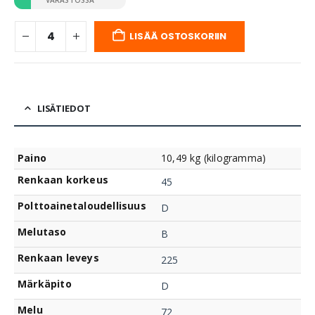
VARASTOSSA
LISÄÄ OSTOSKORIIN
LISÄTIEDOT
Paino
10,49 kg (kilogramma)
Renkaan korkeus
45
Polttoainetaloudellisuus
D
Melutaso
B
Renkaan leveys
225
Märkäpito
D
Melu
72