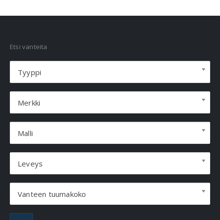
VANNEHAKU
Etsi vanteita
Tyyppi
Merkki
Malli
Leveys
Vanteen tuumakoko