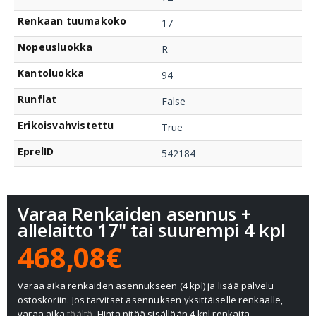
Renkaan tuumakoko
17
Nopeusluokka
R
Kantoluokka
94
Runflat
False
Erikoisvahvistettu
True
EprelID
542184
Varaa Renkaiden asennus +
allelaitto 17" tai suurempi 4 kpl
468,08€
Varaa aika renkaiden asennukseen (4 kpl) ja lisää palvelu
ostoskoriin. Jos tarvitset asennuksen yksittäiselle renkaalle,
varaa aika
täältä.
Hinta pitää sisällään 4 kpl renkaita,