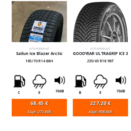
KITKARENKAAT
KITKARENKAAT
Sailun Ice Blazer Arctic
GOODYEAR ULTRAGRIP ICE 3
185/70 R14 88H
235/45 R18 98T
70dB
70dB
C
E
B
E
68,45
€
227,20
€
4 kpl: 273,80€
4 kpl: 908,80€