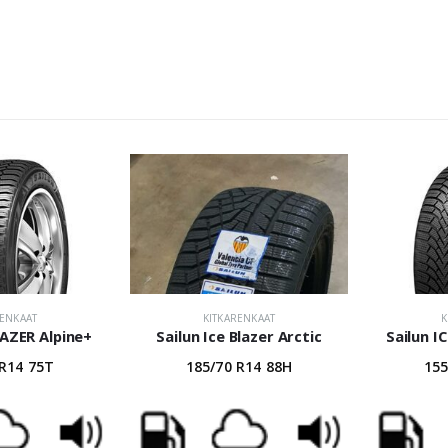
RENKAAT
KITKARENKAAT
K
LAZER Alpine+
Sailun Ice Blazer Arctic
Sailun I
 R14 75T
185/70 R14 88H
155