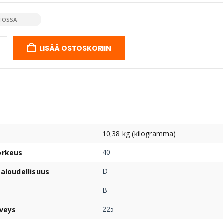
TOSSA
LISÄÄ OSTOSKORIIN
10,38 kg (kilogramma)
40
orkeus
D
taloudellisuus
B
225
veys