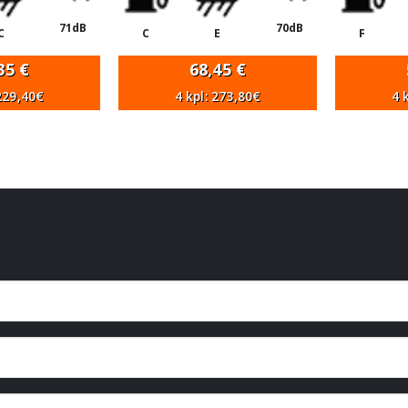
71dB
70dB
C
C
E
F
,35
€
68,45
€
 229,40€
4 kpl: 273,80€
4 