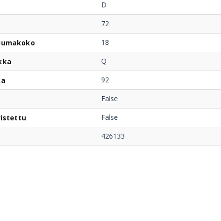
D
72
18
uumakoko
Q
kka
92
ka
False
False
istettu
426133