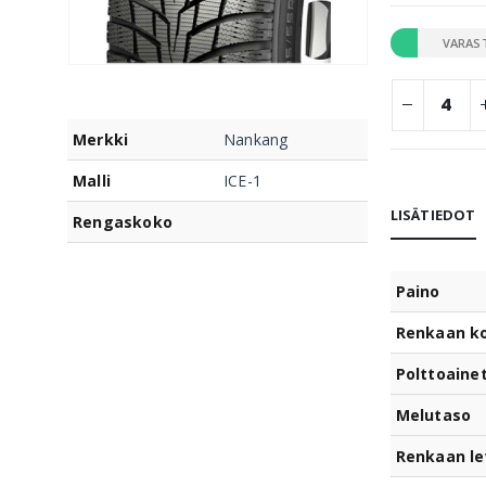
VARAS
Merkki
Nankang
Malli
ICE-1
LISÄTIEDOT
Rengaskoko
Paino
Renkaan k
Polttoaine
Melutaso
Renkaan le