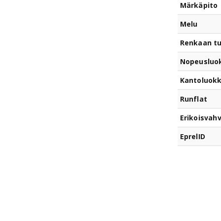
Märkäpito
Melu
Renkaan t
Nopeusluo
Kantoluok
Runflat
Erikoisvahv
EprelID