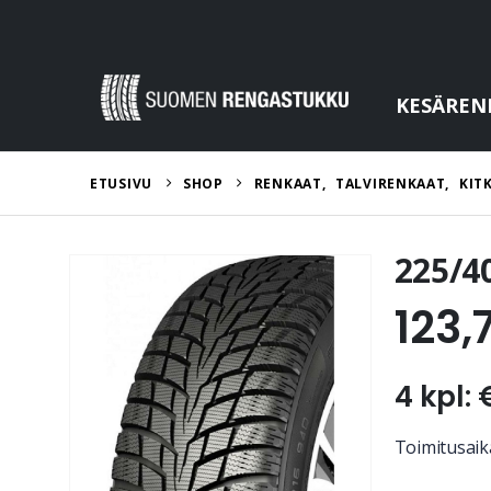
KESÄREN
ETUSIVU
SHOP
RENKAAT
,
TALVIRENKAAT
,
KIT
225/4
123,
4 kpl: 
Toimitusaika