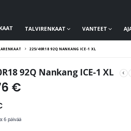
KAAT
TALVIRENKAAT
VANTEET
AJ
KARENKAAT
225/40R18 92Q NANKANG ICE-1 XL
0R18 92Q Nankang ICE-1 XL
76
€
€
: 6 päivää