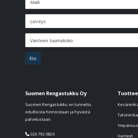
Malli
Leveys
Vanteen tuumakoko
Etsi
Suomen Rengastukku Oy
Tuottee
Suomen Rengastukku on tunnettu
Kesärenk
edullisista hinnoistaan ja hyvästä
Talvirenka
palvelustaan.
Ympärivuo
020 792 0820
Vanteet