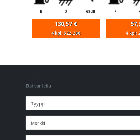
B
D
68dB
F
130,57
€
57
4 kpl: 522,28€
4 kpl:
VANNEHAKU
Etsi vanteita
Tyyppi
Merkki