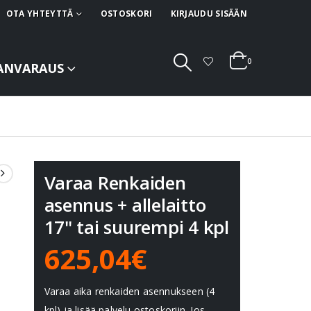
OTA YHTEYTTÄ
OSTOSKORI
KIRJAUDU SISÄÄN
0
ANVARAUS
Varaa Renkaiden
asennus + allelaitto
17" tai suurempi 4 kpl
625,04€
Varaa aika renkaiden asennukseen (4
kpl) ja lisää palvelu ostoskoriin. Jos