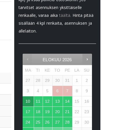
tarvitset asennuksen yksittäiselle
renkaalle, varaa aika
täältä.
Hinta pitää
sisällään 4 kpl renkaita, asennuksen ja
allelaiton.
ELOKUU
2026
MA
TI
KE
TO
PE
LA
SU
27
28
29
30
31
1
2
3
4
5
6
7
8
9
10
11
12
13
14
15
16
17
18
19
20
21
22
23
24
25
26
27
28
29
30