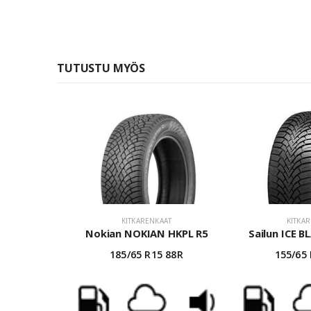
TUTUSTU MYÖS
KITKARENKAAT
KITKA
Nokian NOKIAN HKPL R5
Sailun ICE B
185/65 R15 88R
155/65