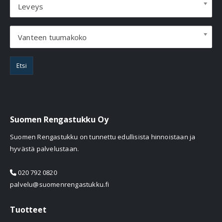
Leveys
Vanteen tuumakoko
Etsi
Suomen Rengastukku Oy
Suomen Rengastukku on tunnettu edullisista hinnoistaan ja
hyvästä palvelustaan.
020 792 0820
palvelu@suomenrengastukku.fi
Tuotteet