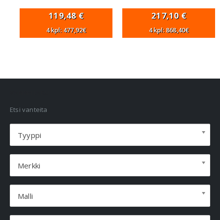
119,48
€
217,10
€
4 kpl: 477,92€
4 kpl: 868,40€
VANNEHAKU
Etsi vanteita
Tyyppi
Merkki
Malli