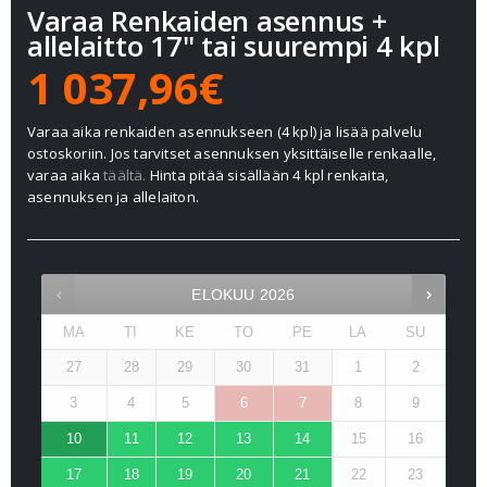
Varaa Renkaiden asennus +
allelaitto 17" tai suurempi 4 kpl
1 037,96€
Varaa aika renkaiden asennukseen (4 kpl) ja lisää palvelu
ostoskoriin. Jos tarvitset asennuksen yksittäiselle renkaalle,
varaa aika
täältä.
Hinta pitää sisällään 4 kpl renkaita,
asennuksen ja allelaiton.
ELOKUU
2026
MA
TI
KE
TO
PE
LA
SU
27
28
29
30
31
1
2
3
4
5
6
7
8
9
10
11
12
13
14
15
16
17
18
19
20
21
22
23