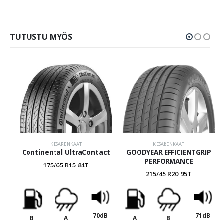
TUTUSTU MYÖS
KESÄRENKAAT
KESÄRENKAAT
Continental UltraContact
GOODYEAR EFFICIENTGRIP
PERFORMANCE
175/65 R15 84T
215/45 R20 95T
70dB
71dB
B
A
A
B