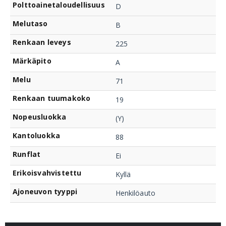
Polttoainetaloudellisuus
D
Melutaso
B
Renkaan leveys
225
Märkäpito
A
Melu
71
Renkaan tuumakoko
19
Nopeusluokka
(Y)
Kantoluokka
88
Runflat
Ei
Erikoisvahvistettu
Kyllä
Ajoneuvon tyyppi
Henkilöauto