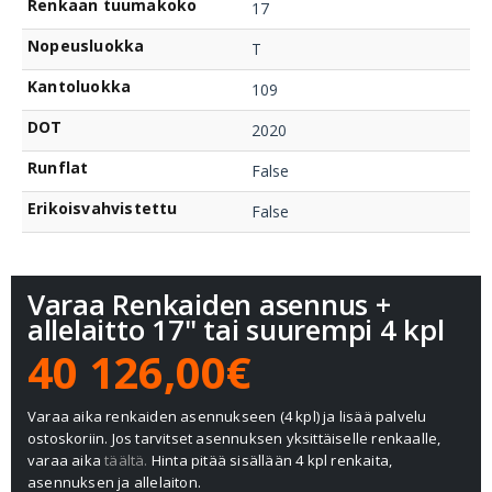
Renkaan tuumakoko
17
Nopeusluokka
T
Kantoluokka
109
DOT
2020
Runflat
False
Erikoisvahvistettu
False
Varaa Renkaiden asennus +
allelaitto 17" tai suurempi 4 kpl
40 126,00€
Varaa aika renkaiden asennukseen (4 kpl) ja lisää palvelu
ostoskoriin. Jos tarvitset asennuksen yksittäiselle renkaalle,
varaa aika
täältä.
Hinta pitää sisällään 4 kpl renkaita,
asennuksen ja allelaiton.