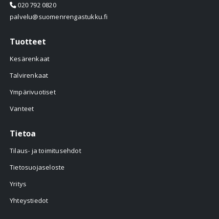
020 792 0820
palvelu@suomenrengastukku.fi
Tuotteet
Kesärenkaat
Talvirenkaat
Ympärivuotiset
Vanteet
Tietoa
Tilaus- ja toimitusehdot
Tietosuojaseloste
Yritys
Yhteystiedot