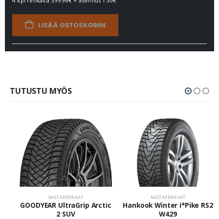
4 kpl renkaita
39996€
+ asennus
130€
LISÄÄ OSTOSKORIIN
TUTUSTU MYÖS
NASTARENKAAT
NASTARENKAAT
GOODYEAR UltraGrip Arctic
Hankook Winter i*Pike RS2
2 SUV
W429