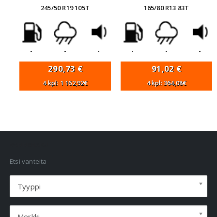
245/50 R19 105T
165/80 R13 83T
-
-
-
-
-
-
290,73
€
91,02
€
4 kpl: 1 162,92€
4 kpl: 364,08€
VANNEHAKU
Etsi vanteita
Tyyppi
Merkki