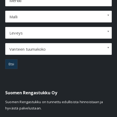
Merkki
Malli
Leveys
Vanteen tuumakoko
Etsi
Suomen Rengastukku Oy
Suomen Rengastukku on tunnettu edullisista hinnoistaan ja
hyvästä palvelustaan.