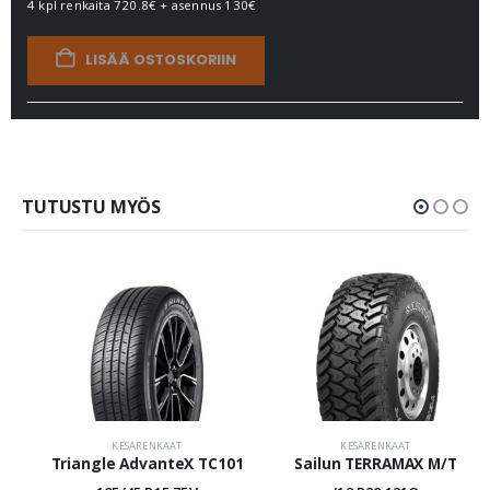
4 kpl renkaita
720.8€
+ asennus
130€
LISÄÄ OSTOSKORIIN
TUTUSTU MYÖS
KESÄRENKAAT
KESÄRENKAAT
Triangle AdvanteX TC101
Sailun TERRAMAX M/T