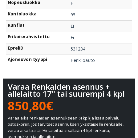
Nopeusluokka
H
Kantoluokka
95
Runflat
Ei
Erikoisvahvistettu
Ei
EprelID
531284
Ajoneuvon tyyppi
Henkilöauto
Varaa Renkaiden asennus +
allelaitto 17" tai suurempi 4 kpl
850,80€
Varaa aika renkaiden asennukseen (4 kpl) ja lisää palvelu
ostoskoriin. Jos tarvitset asennuksen yksittäiselle renkaalle,
varaa aika
täältä.
Hinta pitää sisällään 4 kpl renkaita,
asennuksen ja allelaiton.