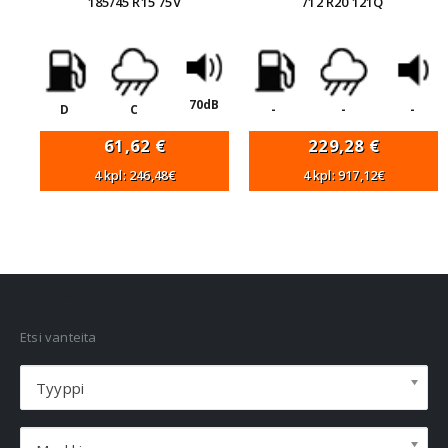
185/45 R15 75V
/12 R20 121Q
70dB
D
C
-
-
-
61,62
€
229,28
€
4 kpl: 246,48€
4 kpl: 917,12€
VANNEHAKU
Etsi vanteita
Tyyppi