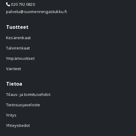
020 792 0820
palvelu@suomenrengastukku.fi
Tuotteet
Kesärenkaat
Talvirenkaat
Ympärivuotiset
Vanteet
Tietoa
Tilaus- ja toimitusehdot
Tietosuojaseloste
Yritys
Yhteystiedot