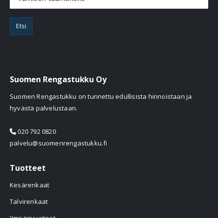
Etsi
Suomen Rengastukku Oy
Suomen Rengastukku on tunnettu edullisista hinnoistaan ja
hyvästä palvelustaan.
020 792 0820
palvelu@suomenrengastukku.fi
Tuotteet
Kesärenkaat
Talvirenkaat
Ympärivuotiset