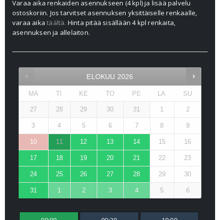
Varaa aika renkaiden asennukseen (4 kpl) ja lisää palvelu
ostoskoriin. Jos tarvitset asennuksen yksittäiselle renkaalle,
varaa aika
täältä.
Hinta pitää sisällään 4 kpl renkaita,
asennuksen ja allelaiton.
ELOKUU
2026
MA
TI
KE
TO
PE
LA
SU
27
28
29
30
31
1
2
3
4
5
6
7
8
9
10
11
12
13
14
15
16
17
18
19
20
21
22
23
24
25
26
27
28
29
30
31
1
2
3
4
5
6