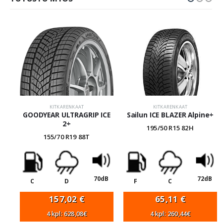
KITKARENKAAT
KITKARENKAAT
GOODYEAR ULTRAGRIP ICE
Sailun ICE BLAZER Alpine+
2+
195/50 R15 82H
155/70 R19 88T
70dB
72dB
C
D
F
C
157,02
€
65,11
€
4 kpl: 628,08€
4 kpl: 260,44€