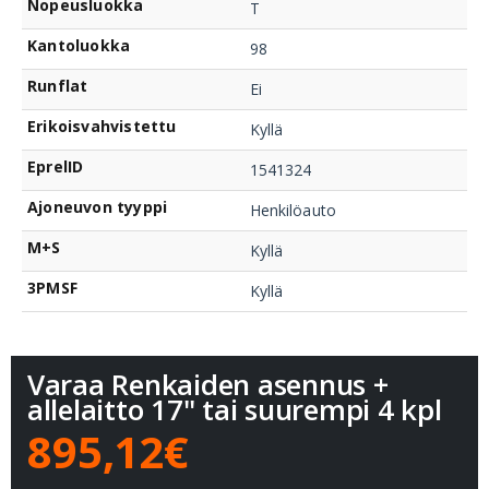
Nopeusluokka
T
Kantoluokka
98
Runflat
Ei
Erikoisvahvistettu
Kyllä
EprelID
1541324
Ajoneuvon tyyppi
Henkilöauto
M+S
Kyllä
3PMSF
Kyllä
Varaa Renkaiden asennus +
allelaitto 17" tai suurempi 4 kpl
895,12€