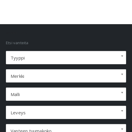
VANNEHAKU
Etsi vanteita
Tyyppi
Merkki
Malli
Leveys
Vanteen tuumakoko