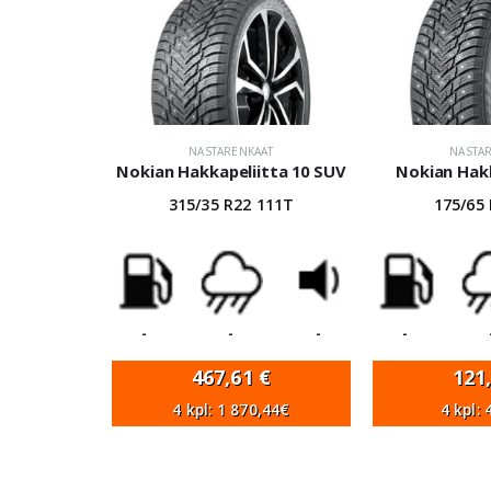
NASTARENKAAT
NASTA
Nokian Hakkapeliitta 10 SUV
Nokian Hakk
315/35 R22 111T
175/65
-
-
-
-
467,61
€
121
4 kpl: 1 870,44€
4 kpl: