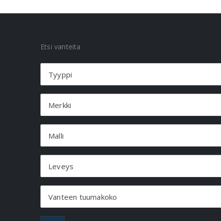
VANNEHAKU
Etsi vanteita
Tyyppi
Merkki
Malli
Leveys
Vanteen tuumakoko