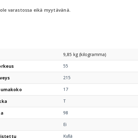
 ole varastossa eikä myytävänä.
9,85 kg (kilogramma)
55
orkeus
215
veys
17
uumakoko
T
kka
98
ka
Ei
Kyllä
istettu