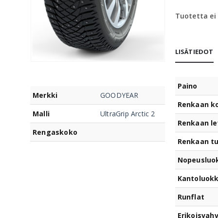
Tuotetta ei
LISÄTIEDOT
Paino
Merkki
GOODYEAR
Renkaan k
Malli
UltraGrip Arctic 2
Renkaan le
Rengaskoko
Renkaan t
Nopeusluo
Kantoluok
Runflat
Erikoisvahv