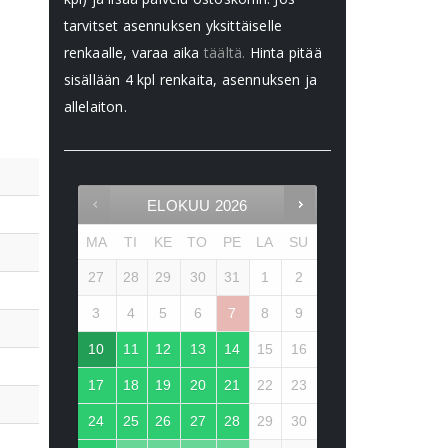
tarvitset asennuksen yksittäiselle
renkaalle, varaa aika
täältä.
Hinta pitää
sisällään 4 kpl renkaita, asennuksen ja
allelaiton.
ELOKUU
2026
MA
TI
KE
TO
PE
LA
SU
27
28
29
30
31
1
2
3
4
5
6
7
8
9
10
11
12
13
14
15
16
17
18
19
20
21
22
23
24
25
26
27
28
29
30