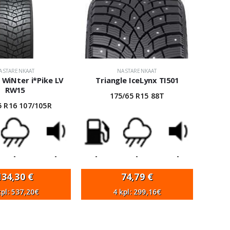
ASTARENKAAT
NASTARENKAAT
WiNter i*Pike LV
Triangle IceLynx TI501
RW15
175/65 R15 88T
5 R16 107/105R
-
-
-
-
-
134,30
€
74,79
€
kpl: 537,20€
4 kpl: 299,16€