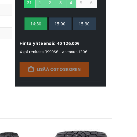
31
1
2
3
4
5
6
14:30
15:00
15:30
Hinta yhteensä: 40 126,00€
4 kpl renkaita
39996€
+ asennus
130€
LISÄÄ OSTOSKORIIN