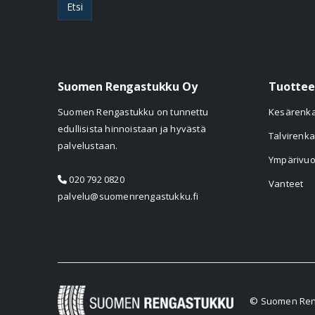
Etsi
Suomen Rengastukku Oy
Tuottee
Suomen Rengastukku on tunnettu
Kesärenk
edullisista hinnoistaan ja hyvästä
Talvirenka
palvelustaan.
Ympärivuo
020 792 0820
Vanteet
palvelu@suomenrengastukku.fi
© Suomen Reng