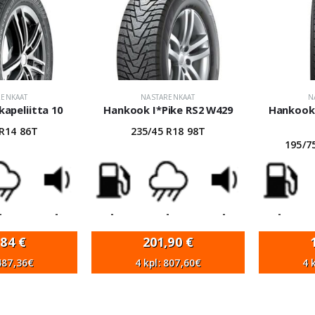
RENKAAT
NASTARENKAAT
N
apeliitta 10
Hankook I*Pike RS2 W429
Hankook 
 R14 86T
235/45 R18 98T
195/7
-
-
-
-
-
-
,84
€
201,90
€
 487,36€
4 kpl: 807,60€
4 