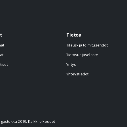
t
Tietoa
aat
Tilaus- ja toimitusehdot
at
Tietosuojaseloste
tiset
Yritys
Yhteystiedot
astukku 2019. Kaikki oikeudet