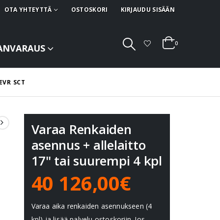
OTA YHTEYTTÄ
OSTOSKORI
KIRJAUDU SISÄÄN
0
ANVARAUS
EVR SCT
Varaa Renkaiden
asennus + allelaitto
17" tai suurempi 4 kpl
40 126,00€
Varaa aika renkaiden asennukseen (4
kpl) ja lisää palvelu ostoskoriin. Jos