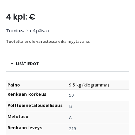
4 kpl: €
Toimitusaika: 4 päivää
Tuotetta ei ole varastossa eikä myytävänä.
LISÄTIEDOT
Paino
9,5 kg (kilogramma)
Renkaan korkeus
50
Polttoainetaloudellisuus
B
Melutaso
A
Renkaan leveys
215