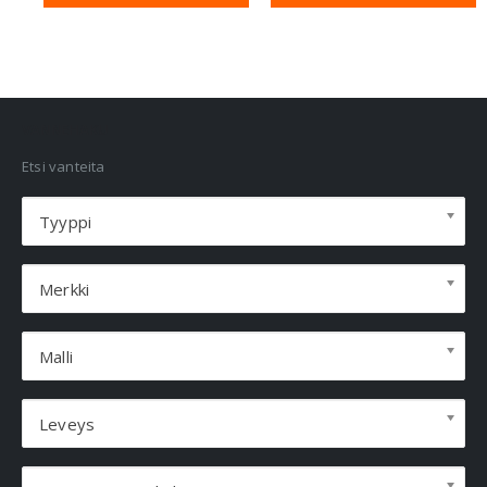
VANNEHAKU
Etsi vanteita
Tyyppi
Merkki
Malli
Leveys