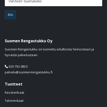
Vanteen tuumakoko
Etsi
Suomen Rengastukku Oy
Suomen Rengastukku on tunnettu edullisista hinnoistaan ja
hyvästä palvelustaan.
020 792 0820
palvelu@suomenrengastukku.fi
Tuotteet
Kesärenkaat
Talvirenkaat