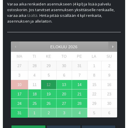
Varaa aika renkaiden asennukseen (4 kpl) ja lisää palvelu
ostoskoriin. Jos tarvitset asennuksen yksittäiselle renkaalle,
varaa aika
täältä.
Hinta pitää sisällään 4 kpl renkaita,
asennuksen ja allelaiton.
ELOKUU
2026
MA
TI
KE
TO
PE
LA
SU
27
28
29
30
31
1
2
3
4
5
6
7
8
9
10
11
12
13
14
15
16
17
18
19
20
21
22
23
24
25
26
27
28
29
30
31
1
2
3
4
5
6