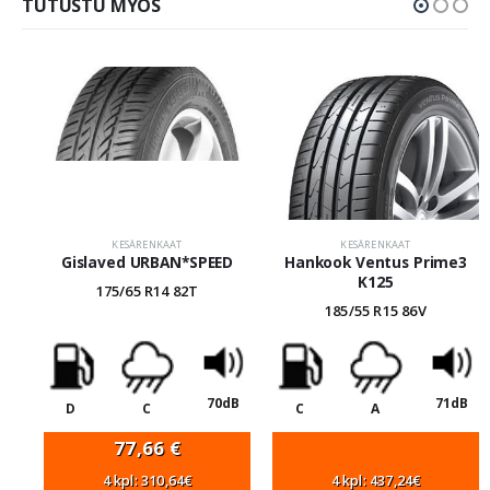
TUTUSTU MYÖS
KESÄRENKAAT
KESÄRENKAAT
Gislaved URBAN*SPEED
Hankook Ventus Prime3
K125
175/65 R14 82T
185/55 R15 86V
70dB
71dB
D
C
C
A
77,66
€
4 kpl: 310,64€
4 kpl: 437,24€