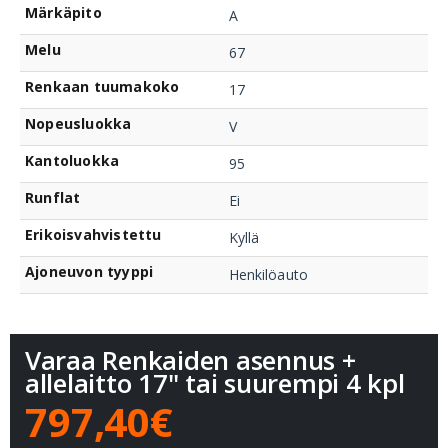
Märkäpito
A
Melu
67
Renkaan tuumakoko
17
Nopeusluokka
V
Kantoluokka
95
Runflat
Ei
Erikoisvahvistettu
Kyllä
Ajoneuvon tyyppi
Henkilöauto
Varaa Renkaiden asennus +
allelaitto 17" tai suurempi 4 kpl
797,40€