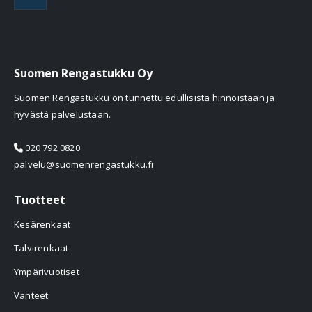
Suomen Rengastukku Oy
Suomen Rengastukku on tunnettu edullisista hinnoistaan ja
hyvästä palvelustaan.
020 792 0820
palvelu@suomenrengastukku.fi
Tuotteet
Kesärenkaat
Talvirenkaat
Ympärivuotiset
Vanteet