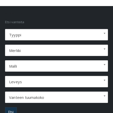
VANNEHAKU
Etsi vanteita
Tyyppi
Merkki
Malli
Leveys
Vanteen tuumakoko
Etsi