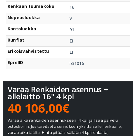
Renkaan tuumakoko
16
Nopeusluokka
V
Kantoluokka
91
Runflat
Ei
Erikoisvahvistettu
Ei
EprelID
531016
Varaa Renkaiden asennus +
allelaitto 16" 4 kpl
40 106,00€
Varaa aika renkaiden asennukseen (4 kpl) ja lisää palvelu
ostoskoriin. Jos tarvitset asennuksen yksittäiselle renkaalle,
varaa aika
täältä.
Hinta pitää sisällään 4 kpl renkaita,