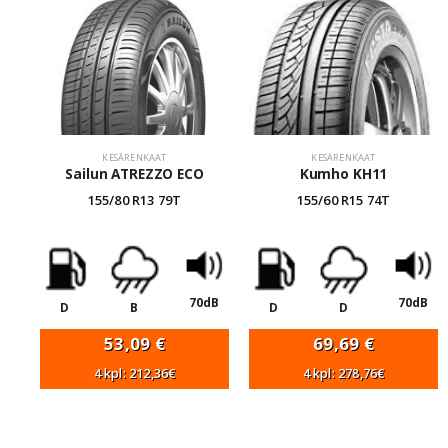
KESÄRENKAAT
KESÄRENKAAT
Sailun ATREZZO ECO
Kumho KH11
155/80 R13 79T
155/60 R15 74T
70dB
70dB
D
B
D
D
53,09
€
69,69
€
4 kpl: 212,36€
4 kpl: 278,76€